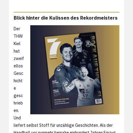
Blick hinter die Kulissen des Rekordmeisters
Der
THW
Kiel
hat
zweif
ellos
Gesc
hicht
e
gesc
hrieb
en.
Und
liefert selbst Stoff für unzählige Geschichten. Als der
Handball vor nunmehr beinahe einhundert Jahren Einzug