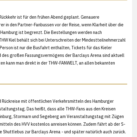
 Rückkehr ist für den frühen Abend geplant. Genauere
er in den Partner-Fanbussen vor der Reise, wenn Klarheit über die
Hamburg ist begrenzt. Die Bestellungen werden nach
W Kiel behält sich bei Unterschreiten der Mindestteilnehmerzahl
Person ist nur die Busfahrt enthalten, Tickets für das Kieler
 des großen Fassungsvermögens der Barclays Arena sind aktuell
arten kann man direkt in der THW-FANWELT, an allen bekannten
.
und Rückreise mit öffentlichen Verkehrsmitteln des Hamburger
taltungstag. Das heißt, dass alle THW-Fans aus den Kreisen
einburg, Stormarn und Segeberg am Veranstaltungstag mit Zügen
mitteln des HVV kostenlos anreisen können. Zudem fährt ab der S-
 Shuttlebus zur Barclays Arena - und später natürlich auch zurück.