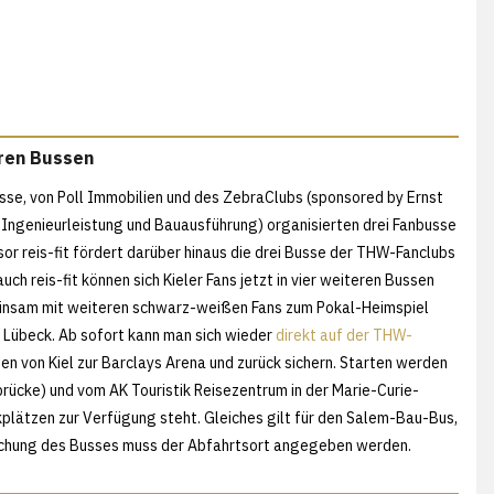
eren Bussen
se, von Poll Immobilien und des ZebraClubs (sponsored by Ernst
Ingenieurleistung und Bauausführung) organisierten drei Fanbusse
 reis-fit fördert darüber hinaus die drei Busse der THW-Fanclubs
ch reis-fit können sich Kieler Fans jetzt in vier weiteren Bussen
einsam mit weiteren schwarz-weißen Fans zum Pokal-Heimspiel
Lübeck. Ab sofort kann man sich wieder
direkt auf der THW-
sen von Kiel zur Barclays Arena und zurück sichern. Starten werden
rücke) und vom AK Touristik Reisezentrum in der Marie-Curie-
kplätzen zur Verfügung steht. Gleiches gilt für den Salem-Bau-Bus,
n Buchung des Busses muss der Abfahrtsort angegeben werden.