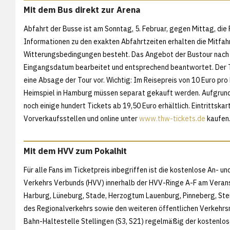
Mit dem Bus direkt zur Arena
Abfahrt der Busse ist am Sonntag, 5. Februar, gegen Mittag, die
Informationen zu den exakten Abfahrtzeiten erhalten die Mitfahr
Witterungsbedingungen besteht. Das Angebot der Bustour nach 
Eingangsdatum bearbeitet und entsprechend beantwortet. Der TH
eine Absage der Tour vor. Wichtig: Im Reisepreis von 10 Euro pro 
Heimspiel in Hamburg müssen separat gekauft werden. Aufgrund
noch einige hundert Tickets ab 19,50 Euro erhältlich. Eintrittsk
Vorverkaufsstellen und online unter
www.thw-tickets.de
kaufen
Mit dem HVV zum Pokalhit
Für alle Fans im Ticketpreis inbegriffen ist die kostenlose An- 
Verkehrs Verbunds (HVV) innerhalb der HVV-Ringe A-F am Verans
Harburg, Lüneburg, Stade, Herzogtum Lauenburg, Pinneberg, St
des Regionalverkehrs sowie den weiteren öffentlichen Verkehrs
Bahn-Haltestelle Stellingen (S3, S21) regelmäßig der kostenlose