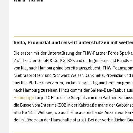
hella, Provinzial und reis-fit unterstützen mit weit
Die ersten mit der Unterstützung der THW-Partner Förde Sparkas
Zwintzscher GmbH & Co. KG, B2K und dn Ingenieure und BundB – 
von Kiel nach Hamburg sind bereits ausgebucht. THW-Teamsponsor
"Zebrasprotten" und "Schwarz Weiss". Dank hella, Provinzial und au
aus Kiel Plätze reservieren, um kostengünstig und bequem gem
nach Hamburg zu reisen. Hinzu kommt der Salem-Bau-Fanbus aus 
Homepage
für je 10 Euro seine Sitzplätze in den Partner-Fanbus
die Busse vom Interims-ZOB in der Kaistraße (nahe der Gablenzb
Straße 14 in Wellsee, wo auch eine ausreichende Anzahl von Par
der in Lübeck an der Hansehalle startet. Bei der verbindliche