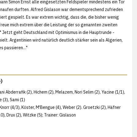
ann Simon Ernst alle eingesetzten Feldspieler mindestens ein Tor
hnaufen durften. Alfred Gislason war dementsprechend zufrieden
ert gespielt. Es war extrem wichtig, dass die, die bisher wenig
 freue mich extrem über die Leistung der so genannten zweiten
." Jetzt geht Deutschland mit Optimismus in die Hauptrunde -
elt. Argentinien wird natürlich deutlich stärker sein als Algerien,
les passieren…"
6)
i Abderrafik (2), Hichem (2), Melazem, Nori Selim (2), Yacine (1/1),
 (3), Sami (1)
Knorr (4/3), Köster, M'Bengue (4), Weber (2). Groetzki (2), Häfner
10), Drux (2), Witzke (5); Trainer: Gislason