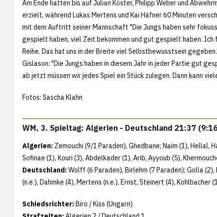
Am Ende hatten bis auf Julian Köster, Philipp Weber und Abwehrm
erzielt, während Lukas Mertens und Kai Häfner 60 Minuten versc
mit dem Auftritt seiner Mannschaft "Die Jungs haben sehr fokussi
gespielt haben, viel Zeit bekommen und gut gespielt haben. Ich
Reihe. Das hat uns in der Breite viel Selbstbewusstsein gegeben
Gislason: "Die Jungs haben in diesem Jahr in jeder Partie gut gespi
ab jetzt müssen wir jedes Spiel ein Stück zulegen. Dann kann vie
Fotos: Sascha Klahn
WM, 3. Spieltag: Algerien - Deutschland 21:37 (9:1
Algerien:
Zemouchi (9/1 Paraden), Ghedbane; Naim (1), Hellal, Han
Sofinae (1), Kouri (3), Abdelkader (1), Arib, Ayyoub (5), Khermouche
Deutschland:
Wolff (6 Paraden), Birlehm (7 Paraden); Golla (2), 
(n.e.), Dahmke (4), Mertens (n.e.), Ernst, Steinert (4), Kohlbacher (
Schiedsrichter:
Biro / Kiss (Ungarn)
Strafzeiten:
Algerien 2 / Deutschland 1