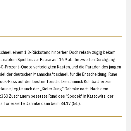
 schnell einem 1:3-Rückstand hinterher. Doch relativ zügig bekam
variablem Spiel bis zur Pause auf 16:9 ab. Im zweiten Durchgang
 40-Prozent-Quote verteidigten Kasten, und die Paraden des jungen
el der deutschen Mannschaft schnell für die Entscheidung. Rune
-Look-Pass auf den besten Torschützen Jannick Kohlbacher zum
orlaune, legte auch der „Kieler Jung“ Dahmke nach: Nach dem
 2350 Zuschauern besetzte Rund des "Spodek" in Kattowitz, der
es Tor erzielte Dahmke dann beim 34:17 (54.).