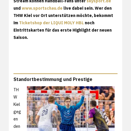
Stream können Handball-Fans unter
skysport.de
und
www.sportschau.de
live dabei sein. Wer den
THW Kiel vor Ort unterstützen möchte, bekommt
im
Ticketshop der LIQUI MOLY HBL
noch
Eintrittskarten für das erste Highlight der neuen
Saison.
Standortbestimmung und Prestige
TH
W
Kiel
geg
en
den