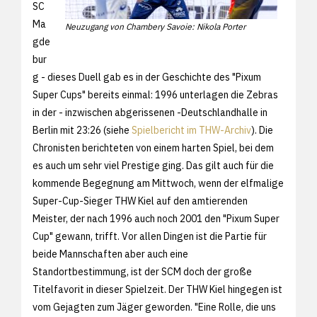
SC
Ma
Neuzugang von Chambery Savoie: Nikola Porter
gde
bur
g - dieses Duell gab es in der Geschichte des "Pixum
Super Cups" bereits einmal: 1996 unterlagen die Zebras
in der - inzwischen abgerissenen -Deutschlandhalle in
Berlin mit 23:26 (siehe
Spielbericht im THW-Archiv
). Die
Chronisten berichteten von einem harten Spiel, bei dem
es auch um sehr viel Prestige ging. Das gilt auch für die
kommende Begegnung am Mittwoch, wenn der elfmalige
Super-Cup-Sieger THW Kiel auf den amtierenden
Meister, der nach 1996 auch noch 2001 den "Pixum Super
Cup" gewann, trifft. Vor allen Dingen ist die Partie für
beide Mannschaften aber auch eine
Standortbestimmung, ist der SCM doch der große
Titelfavorit in dieser Spielzeit. Der THW Kiel hingegen ist
vom Gejagten zum Jäger geworden. "Eine Rolle, die uns