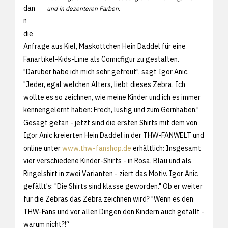
dan
und in dezenteren Farben.
n
die
Anfrage aus Kiel, Maskottchen Hein Daddel für eine
Fanartikel-Kids-Linie als Comicfigur zu gestalten.
"Darüber habe ich mich sehr gefreut", sagt Igor Anic.
"Jeder, egal welchen Alters, liebt dieses Zebra. Ich
wollte es so zeichnen, wie meine Kinder und ich es immer
kennengelernt haben: Frech, lustig und zum Gernhaben."
Gesagt getan - jetzt sind die ersten Shirts mit dem von
Igor Anic kreierten Hein Daddel in der THW-FANWELT und
online unter
www.thw-fanshop.de
erhältlich: Insgesamt
vier verschiedene Kinder-Shirts - in Rosa, Blau und als
Ringelshirt in zwei Varianten - ziert das Motiv. Igor Anic
gefällt's: "Die Shirts sind klasse geworden." Ob er weiter
für die Zebras das Zebra zeichnen wird? "Wenn es den
THW-Fans und vor allen Dingen den Kindern auch gefällt -
warum nicht?!“