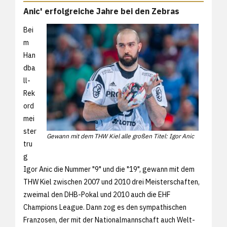
Anic' erfolgreiche Jahre bei den Zebras
Bei
m
Han
dba
ll-
Rek
ord
mei
ster
Gewann mit dem THW Kiel alle großen Titel: Igor Anic
tru
g
Igor Anic die Nummer "9" und die "19", gewann mit dem
THW Kiel zwischen 2007 und 2010 drei Meisterschaften,
zweimal den DHB-Pokal und 2010 auch die EHF
Champions League. Dann zog es den sympathischen
Franzosen, der mit der Nationalmannschaft auch Welt-