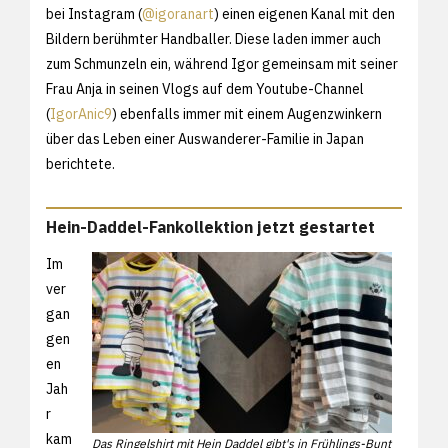
bei Instagram (
@igoranart
) einen eigenen Kanal mit den
Bildern berühmter Handballer. Diese laden immer auch
zum Schmunzeln ein, während Igor gemeinsam mit seiner
Frau Anja in seinen Vlogs auf dem Youtube-Channel
(
IgorAnic9
) ebenfalls immer mit einem Augenzwinkern
über das Leben einer Auswanderer-Familie in Japan
berichtete.
Hein-Daddel-Fankollektion jetzt gestartet
Im
ver
gan
gen
en
Jah
r
kam
Das Ringelshirt mit Hein Daddel gibt's in Frühlings-Bunt