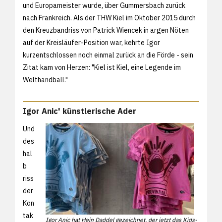
und Europameister wurde, über Gummersbach zurück
nach Frankreich. Als der THW Kiel im Oktober 2015 durch
den Kreuzbandriss von Patrick Wiencek in argen Nöten
auf der Kreisläufer-Position war, kehrte Igor
kurzentschlossen noch einmal zurück an die Förde - sein
Zitat kam von Herzen: "Kiel ist Kiel, eine Legende im
Welthandball."
Igor Anic' künstlerische Ader
Und
des
hal
b
riss
der
Kon
tak
Igor Anic hat Hein Daddel gezeichnet, der jetzt das Kids-