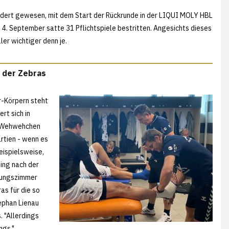
fordert gewesen, mit dem Start der Rückrunde in der LIQUI MOLY HBL
 4. September satte 31 Pflichtspiele bestritten. Angesichts dieses
er wichtiger denn je.
 der Zebras
r-Körpern steht
rt sich in
e Wehwehchen
rtien - wenn es
eispielsweise,
ging nach der
dlungszimmer
as für die so
ephan Lienau
 "Allerdings
ngs."