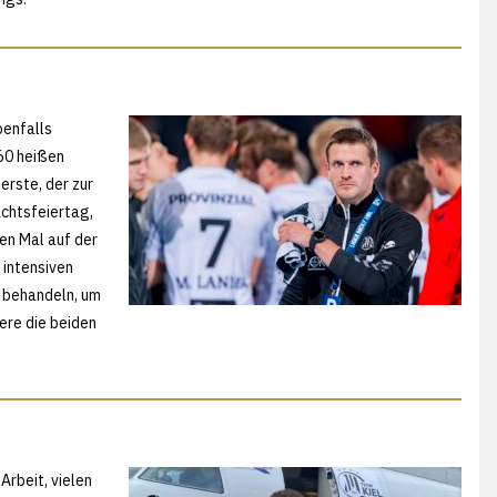
benfalls
60 heißen
erste, der zur
achtsfeiertag,
en Mal auf der
 intensiven
n behandeln, um
dere die beiden
Arbeit, vielen