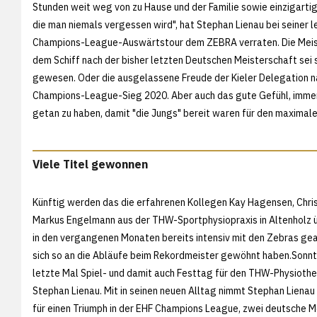
Stunden weit weg von zu Hause und der Familie sowie einzigart
die man niemals vergessen wird", hat Stephan Lienau bei seiner l
Champions-League-Auswärtstour dem ZEBRA verraten. Die Meis
dem Schiff nach der bisher letzten Deutschen Meisterschaft sei
gewesen. Oder die ausgelassene Freude der Kieler Delegation 
Champions-League-Sieg 2020. Aber auch das gute Gefühl, immer
getan zu haben, damit "die Jungs" bereit waren für den maximale
Viele Titel gewonnen
Künftig werden das die erfahrenen Kollegen Kay Hagensen, Chri
Markus Engelmann aus der THW-Sportphysiopraxis in Altenholz 
in den vergangenen Monaten bereits intensiv mit den Zebras gea
sich so an die Abläufe beim Rekordmeister gewöhnt haben.Sonn
letzte Mal Spiel- und damit auch Festtag für den THW-Physioth
Stephan Lienau. Mit in seinen neuen Alltag nimmt Stephan Lienau
für einen Triumph in der EHF Champions League, zwei deutsche M