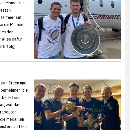
igen Momenten,
etzten
terfeier auf
 so ein Moment
nach dem
 alles dafür
n Erfolg.
stian Steen und
übernehmen, die
rbeitet und
tag war das
erapeuten
 die Medaillen
eisterschaften,