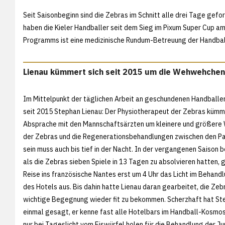
Seit Saisonbeginn sind die Zebras im Schnitt alle drei Tage ge
haben die Kieler Handballer seit dem Sieg im Pixum Super Cup am
Programms ist eine medizinische Rundum-Betreuung der Handball
Lienau kümmert sich seit 2015 um die Wehwehchen
Im Mittelpunkt der täglichen Arbeit an geschundenen Handballe
seit 2015 Stephan Lienau: Der Physiotherapeut der Zebras kümme
Absprache mit den Mannschaftsärzten um kleinere und größer
der Zebras und die Regenerationsbehandlungen zwischen den Pa
sein muss auch bis tief in der Nacht. In der vergangenen Saison b
als die Zebras sieben Spiele in 13 Tagen zu absolvieren hatten, 
Reise ins französische Nantes erst um 4 Uhr das Licht im Behan
des Hotels aus. Bis dahin hatte Lienau daran gearbeitet, die Zebr
wichtige Begegnung wieder fit zu bekommen. Scherzhaft hat St
einmal gesagt, er kenne fast alle Hotelbars im Handball-Kosmos.
nur bei Tageslicht vom Eiswürfel holen für die Behandlung der Ju