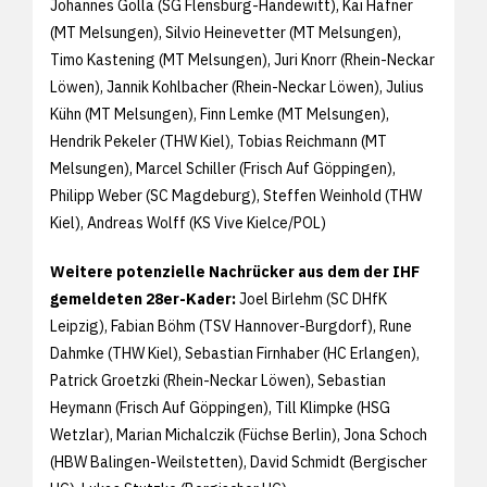
Johannes Golla (SG Flensburg-Handewitt), Kai Häfner
(MT Melsungen), Silvio Heinevetter (MT Melsungen),
Timo Kastening (MT Melsungen), Juri Knorr (Rhein-Neckar
Löwen), Jannik Kohlbacher (Rhein-Neckar Löwen), Julius
Kühn (MT Melsungen), Finn Lemke (MT Melsungen),
Hendrik Pekeler (THW Kiel), Tobias Reichmann (MT
Melsungen), Marcel Schiller (Frisch Auf Göppingen),
Philipp Weber (SC Magdeburg), Steffen Weinhold (THW
Kiel), Andreas Wolff (KS Vive Kielce/POL)
Weitere potenzielle Nachrücker aus dem der IHF
gemeldeten 28er-Kader:
Joel Birlehm (SC DHfK
Leipzig), Fabian Böhm (TSV Hannover-Burgdorf), Rune
Dahmke (THW Kiel), Sebastian Firnhaber (HC Erlangen),
Patrick Groetzki (Rhein-Neckar Löwen), Sebastian
Heymann (Frisch Auf Göppingen), Till Klimpke (HSG
Wetzlar), Marian Michalczik (Füchse Berlin), Jona Schoch
(HBW Balingen-Weilstetten), David Schmidt (Bergischer