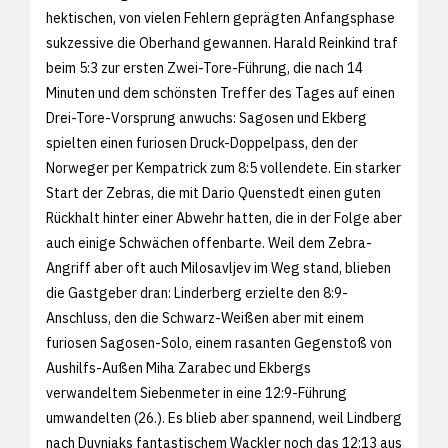
hektischen, von vielen Fehlern geprägten Anfangsphase
sukzessive die Oberhand gewannen. Harald Reinkind traf
beim 5:3 zur ersten Zwei-Tore-Führung, die nach 14
Minuten und dem schönsten Treffer des Tages auf einen
Drei-Tore-Vorsprung anwuchs: Sagosen und Ekberg
spielten einen furiosen Druck-Doppelpass, den der
Norweger per Kempatrick zum 8:5 vollendete. Ein starker
Start der Zebras, die mit Dario Quenstedt einen guten
Rückhalt hinter einer Abwehr hatten, die in der Folge aber
auch einige Schwächen offenbarte. Weil dem Zebra-
Angriff aber oft auch Milosavljev im Weg stand, blieben
die Gastgeber dran: Linderberg erzielte den 8:9-
Anschluss, den die Schwarz-Weißen aber mit einem
furiosen Sagosen-Solo, einem rasanten Gegenstoß von
Aushilfs-Außen Miha Zarabec und Ekbergs
verwandeltem Siebenmeter in eine 12:9-Führung
umwandelten (26.). Es blieb aber spannend, weil Lindberg
nach Duvnjaks fantastischem Wackler noch das 12:13 aus