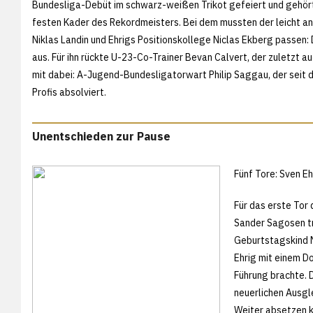
Bundesliga-Debüt im schwarz-weißen Trikot gefeiert und gehört
festen Kader des Rekordmeisters. Bei dem mussten der leicht 
Niklas Landin und Ehrigs Positionskollege Niclas Ekberg passen
aus. Für ihn rückte U-23-Co-Trainer Bevan Calvert, der zuletzt au
mit dabei: A-Jugend-Bundesligatorwart Philip Saggau, der seit 
Profis absolviert.
Unentschieden zur Pause
Fünf Tore: Sven Eh
Für das erste Tor
Sander Sagosen tra
Geburtstagskind M
Ehrig mit einem D
Führung brachte. D
neuerlichen Ausgle
Weiter absetzen ko