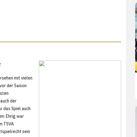
z
ersehen mit vielen
vor der Saison
isten
auch der
r das Spiel auch
en: Ehrig war
um TSVA
tspielrecht sein