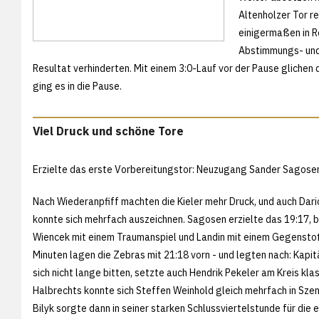
Altenholzer Tor re
einigermaßen in R
Abstimmungs- und
Resultat verhinderten. Mit einem 3:0-Lauf vor der Pause glichen
ging es in die Pause.
Viel Druck und schöne Tore
Erzielte das erste Vorbereitungstor: Neuzugang Sander Sagose
Nach Wiederanpfiff machten die Kieler mehr Druck, und auch Dar
konnte sich mehrfach auszeichnen. Sagosen erzielte das 19:17, 
Wiencek mit einem Traumanspiel und Landin mit einem Gegensto
Minuten lagen die Zebras mit 21:18 vorn - und legten nach: Kapit
sich nicht lange bitten, setzte auch Hendrik Pekeler am Kreis klas
Halbrechts konnte sich Steffen Weinhold gleich mehrfach in Szen
Bilyk sorgte dann in seiner starken Schlussviertelstunde für die