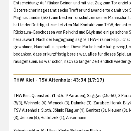
Entscheidung: Auf flinken Beinen und mit viel Zug zum Tor erzielt
Österreicher insgesamt sechs Treffer und avancierte damit vor S
Magnus Landin (5/3) zum besten Torschützen seiner Mannschaft. 
hatte der Drittligist zum letzten Mal Kontakt zum THW, der unt
Rückraum-Geschossen von Reinkind und Bilyk und einige schöne 
herauswarf. Nach der Begegnung sagte THW-Trainer Filip Jicha: "
gewöhnen, Handball zu spielen. Diese Partie heute hat gezeigt,
bedanken, dass er kurzfristig bereit war, alles für dieses Spiel a
rausgehauen. Es war schön, nach so langer Zeit endlich wieder g
THW Kiel - TSV Altenholz: 43:34 (17:17)
THW Kiel: Quenstedt (1.-45., 9 Paraden), Saggau (45.-60., 3 Paraden
(5/3), Weinhold (4), Wiencek (3), Dahmke (3), Zarabec, Horak, Bilyk 
TSV Altenholz: Sloth, Jöhnk; Fängler (4), Benitez (3), Nielsen (3),
(3), Jensen (4), Holletzek (1), Ankermann
Schiedsrichter: Matthias Klinke/Sebastian Klinke