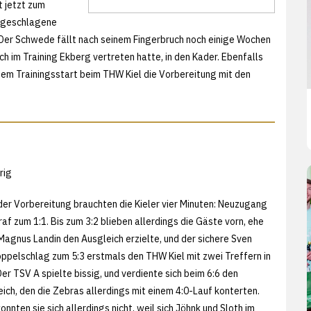
 jetzt zum
angeschlagene
: Der Schwede fällt nach seinem Fingerbruch noch einige Wochen
ch im Training Ekberg vertreten hatte, in den Kader. Ebenfalls
dem Trainingsstart beim THW Kiel die Vorbereitung mit den
rig
 der Vorbereitung brauchten die Kieler vier Minuten: Neuzugang
f zum 1:1. Bis zum 3:2 blieben allerdings die Gäste vorn, ehe
agnus Landin den Ausgleich erzielte, und der sichere Sven
oppelschlag zum 5:3 erstmals den THW Kiel mit zwei Treffern in
er TSV A spielte bissig, und verdiente sich beim 6:6 den
ich, den die Zebras allerdings mit einem 4:0-Lauf konterten.
nnten sie sich allerdings nicht, weil sich Jöhnk und Sloth im