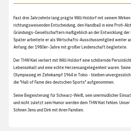
Fast drei Jahrzehnte lang prägte Willi Holdorf mit seinem Wirke
richtungsweisenden Entscheidung, den Handball in eine Profi-Abt
Gründungs-Gesellschaftern maßgeblich an der Entwicklung der K
Später arbeitete er als Wirtschafts-Ausschussmitglied weiter an 
Anfang der 1980er-Jahre mit großer Leidenschaft begleitete.
Der THW Kiel verliert mit Willi Holdorf eine schillernde Persönlich
Lebensinhalt und eine echte Herzensangelegenheit waren. Seine e
Olympiasieg im Zehnkampf 1964 in Tokio - bleiben unvergesslich.
die "Hall of Fame des deutschen Sports" aufgenommen.
Seine Begeisterung für Schwarz-Weiß, sein unermüdlicher Einsatz
und nicht zuletzt sein Humor werden dem THW Kiel fehlen. Unser 
Söhnen Jens und Dirk mit ihren Familien.