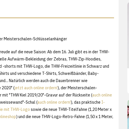
Der Meisterschalen-Schlüsselanhänger
reude auf die neue Saison: Ab dem 16. Juli gibt es in der THW-
elle Aufwärm-Bekleidung der Zebras, THW-Zip-Hoodies,
nd -shorts mit THW-Logo, die THW-Freizeitlinie in Schwarz und
Shirts und verschiedene T-Shirts, Schweißbänder, Baby-
und... Natürlich werden auch die Dauerbrenner wie
 2020" (
jetzt auch online ordern!
), der Meisterschalen-
 mit "THW Kiel 2019/20"-Gravur auf der Rückseite (
auch online
"#weissewand"-Schal (
auch online ordern!
), das praktische
I-
ie mit THW-Logo
sowie die neue THW-Titelfahne (1,20 Meter x
nlineshop
) und die neue THW-Logo-Retro-Fahne (1,50 x 1 Meter,