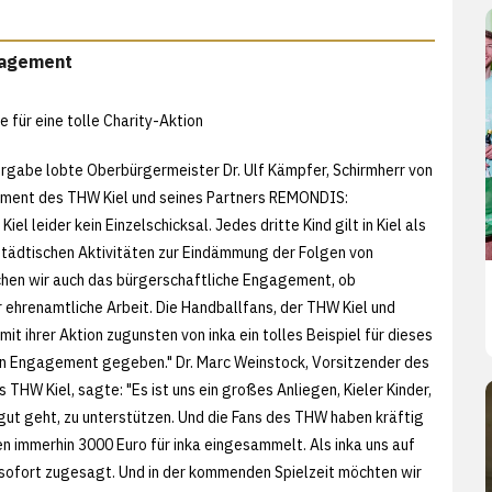
gagement
 für eine tolle Charity-Aktion
rgabe lobte Oberbürgermeister Dr. Ulf Kämpfer, Schirmherr von
ement des THW Kiel und seines Partners REMONDIS:
 Kiel leider kein Einzelschicksal. Jedes dritte Kind gilt in Kiel als
städtischen Aktivitäten zur Eindämmung der Folgen von
hen wir auch das bürgerschaftliche Engagement, ob
ehrenamtliche Arbeit. Die Handballfans, der THW Kiel und
 ihrer Aktion zugunsten von inka ein tolles Beispiel für dieses
n Engagement gegeben." Dr. Marc Weinstock, Vorsitzender des
 THW Kiel, sagte: "Es ist uns ein großes Anliegen, Kieler Kinder,
 gut geht, zu unterstützen. Und die Fans des THW haben kräftig
 immerhin 3000 Euro für inka eingesammelt. Als inka uns auf
sofort zugesagt. Und in der kommenden Spielzeit möchten wir