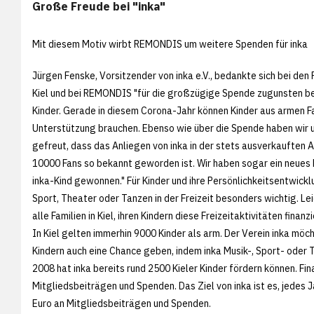
Große Freude bei "inka"
Mit diesem Motiv wirbt REMONDIS um weitere Spenden für inka
Jürgen Fenske, Vorsitzender von inka e.V., bedankte sich bei den
Kiel und bei REMONDIS "für die großzügige Spende zugunsten be
Kinder. Gerade in diesem Corona-Jahr können Kinder aus armen Fa
Unterstützung brauchen. Ebenso wie über die Spende haben wir 
gefreut, dass das Anliegen von inka in der stets ausverkauften A
10000 Fans so bekannt geworden ist. Wir haben sogar ein neues 
inka-Kind gewonnen." Für Kinder und ihre Persönlichkeitsentwickl
Sport, Theater oder Tanzen in der Freizeit besonders wichtig. Le
alle Familien in Kiel, ihren Kindern diese Freizeitaktivitäten finanz
In Kiel gelten immerhin 9000 Kinder als arm. Der Verein inka möc
Kindern auch eine Chance geben, indem inka Musik-, Sport- oder T
2008 hat inka bereits rund 2500 Kieler Kinder fördern können. Fin
Mitgliedsbeiträgen und Spenden. Das Ziel von inka ist es, jedes 
Euro an Mitgliedsbeiträgen und Spenden.