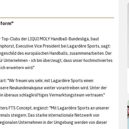
tform"
er Top-Clubs der LIQUI MOLY Handball-Bundesliga, baut
hiphorst, Executive Vice President bei Lagardère Sports, sagt:
ängeschild des europäischen Handballs, zusammenarbeiten. Der
ür Unternehmen - ich bin überzeugt, dass unser hochmotiviertes
ch erweitern wird."
ärt: "Wir freuen uns sehr, mit Lagardère Sports einen
sere Neukundenakquise weiter vorantreiben wird. Unter der
ein überaus schlagkräftiges Vermarktungsteam vertrauen."
ers FTS Concept, ergänzt: "Mit Lagardère Sports an unserer
hmals steigern. Das starke internationale Netzwerk von
 regionalen Unternehmen in der Umgebung werden von dieser