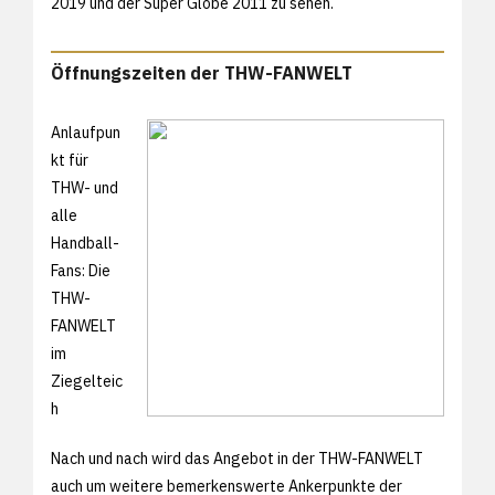
2019 und der Super Globe 2011 zu sehen.
Öffnungszeiten der THW-FANWELT
Anlaufpun
kt für
THW- und
alle
Handball-
Fans: Die
THW-
FANWELT
im
Ziegelteic
h
Nach und nach wird das Angebot in der THW-FANWELT
auch um weitere bemerkenswerte Ankerpunkte der