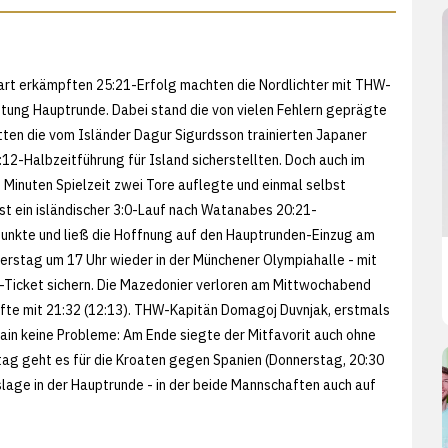
hart erkämpften 25:21-Erfolg machten die Nordlichter mit THW-
chtung Hauptrunde. Dabei stand die von vielen Fehlern geprägte
atten die vom Isländer Dagur Sigurdsson trainierten Japaner
12-Halbzeitführung für Island sicherstellten. Doch auch im
s Minuten Spielzeit zwei Tore auflegte und einmal selbst
rst ein isländischer 3:0-Lauf nach Watanabes 20:21-
Punkte und ließ die Hoffnung auf den Hauptrunden-Einzug am
erstag um 17 Uhr wieder in der Münchener Olympiahalle - mit
en-Ticket sichern. Die Mazedonier verloren am Mittwochabend
fte mit 21:32 (12:13). THW-Kapitän Domagoj Duvnjak, erstmals
ain keine Probleme: Am Ende siegte der Mitfavorit auch ohne
ltag geht es für die Kroaten gegen Spanien (Donnerstag, 20:30
lage in der Hauptrunde - in der beide Mannschaften auch auf