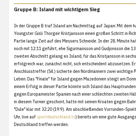
Gruppe B: Island mit wichtigem Sieg
In der Gruppe B traf Island am Nachmittag auf Japan: Mit dem 
Youngster Gisli Thorgeir Kristjansson einen großen Schritt in Ri
Partie lange Zeit auf des Messers Schneide. In der 28. Minute h
noch mit 12:11 geführt, ehe Sigurmansson und Gudjonsson die 13:
zweiten Abschnitt gelang es Island, für das Kristjansson in sech
erfolgreich war, zunächst nicht, sich entscheident abzusetzen. E
Anschlusstreffer (54.) sicherte den Nordmännern zwei wichtige 
Leben. Das "Finale" für Island gegen Mazedonien steigt am Donn
einem Erfolg in dieser Partie könnte sich Island das Hauptrund
gegen Europameister Spanien nach einer schlechten zweiten Häl
in diesem Turnier geschont, hatte mit seinen Kroaten gegen Bahr
"Dule" klar mit 32:20 (19:9). Am abschließenden Vorrunden-Spie
Uhr, live auf
sportdeutschland.tv
) bereits um eine gute Ausgangs
Deutschland treffen werden.