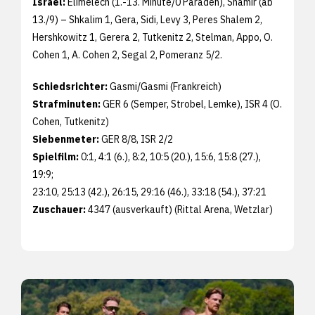
Israel:
Elimelech (1.-13. Minute/0 Paraden), Shamir (ab
13./9) – Shkalim 1, Gera, Sidi, Levy 3, Peres Shalem 2,
Hershkowitz 1, Gerera 2, Tutkenitz 2, Stelman, Appo, O.
Cohen 1, A. Cohen 2, Segal 2, Pomeranz 5/2.
Schiedsrichter:
Gasmi/Gasmi (Frankreich)
Strafminuten:
GER 6 (Semper, Strobel, Lemke), ISR 4 (O.
Cohen, Tutkenitz)
Siebenmeter:
GER 8/8, ISR 2/2
Spielfilm:
0:1, 4:1 (6.), 8:2, 10:5 (20.), 15:6, 15:8 (27.),
19:9;
23:10, 25:13 (42.), 26:15, 29:16 (46.), 33:18 (54.), 37:21
Zuschauer:
4347 (ausverkauft) (Rittal Arena, Wetzlar)