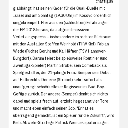
chäftigun
g abhängt, hat seinen Kader für die Quali-Duelle mit
Israel und am Sonntag (19.30 Uhr) im Kosovo ordentlich
umgekrempelt. Hier aus den (schlechten) Erfahrungen
der EM 2018 heraus, da aufgrund massiven
Verletzungspechs – insbesondere im rechten Rückraum
mit den Ausfällen Steffen Weinhold (THW Kiel), Fabian
Wiede (Füchse Berlin) und Kai Häfner (TSV Hannover-
Burgdorf). Darum feiert beispielsweise Routinier (und
Zweitliga-Spieler) Martin Strobel sein Comeback als
Spielgestalter, der 21-jährige Franz Semper sein Debüt
auf Halbrechts. Der eine (Strobel) kehrt sofort als
unaufgeregt schnörkelloser Regisseur ins Bad-Boy-
Gefüge zurück. Der andere (Semper) denkt sich nichts
dabei und spielt frech auf, erzielt insgesamt vier Tore
und macht eben einfach seinen Job. "Er hat es
überragend gemacht, ist ein Spieler für die Zukunft", wird
Kiels Abwehr-Stratege Patrick Wiencek später sagen.