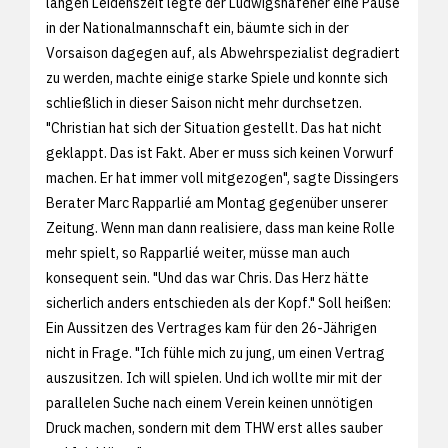
langen Leidenszeit legte der Ludwigshafener eine Pause
in der Nationalmannschaft ein, bäumte sich in der
Vorsaison dagegen auf, als Abwehrspezialist degradiert
zu werden, machte einige starke Spiele und konnte sich
schließlich in dieser Saison nicht mehr durchsetzen.
"Christian hat sich der Situation gestellt. Das hat nicht
geklappt. Das ist Fakt. Aber er muss sich keinen Vorwurf
machen. Er hat immer voll mitgezogen", sagte Dissingers
Berater Marc Rapparlié am Montag gegenüber unserer
Zeitung. Wenn man dann realisiere, dass man keine Rolle
mehr spielt, so Rapparlié weiter, müsse man auch
konsequent sein. "Und das war Chris. Das Herz hätte
sicherlich anders entschieden als der Kopf." Soll heißen:
Ein Aussitzen des Vertrages kam für den 26-Jährigen
nicht in Frage. "Ich fühle mich zu jung, um einen Vertrag
auszusitzen. Ich will spielen. Und ich wollte mir mit der
parallelen Suche nach einem Verein keinen unnötigen
Druck machen, sondern mit dem THW erst alles sauber