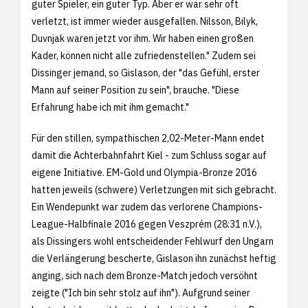
guter Spieler, ein guter Typ. Aber er war sehr oft
verletzt, ist immer wieder ausgefallen. Nilsson, Bilyk,
Duvnjak waren jetzt vor ihm. Wir haben einen großen
Kader, können nicht alle zufriedenstellen." Zudem sei
Dissinger jemand, so Gislason, der "das Gefühl, erster
Mann auf seiner Position zu sein", brauche. "Diese
Erfahrung habe ich mit ihm gemacht."
Für den stillen, sympathischen 2,02-Meter-Mann endet
damit die Achterbahnfahrt Kiel - zum Schluss sogar auf
eigene Initiative. EM-Gold und Olympia-Bronze 2016
hatten jeweils (schwere) Verletzungen mit sich gebracht.
Ein Wendepunkt war zudem das verlorene Champions-
League-Halbfinale 2016 gegen Veszprém (28:31 n.V.),
als Dissingers wohl entscheidender Fehlwurf den Ungarn
die Verlängerung bescherte, Gislason ihn zunächst heftig
anging, sich nach dem Bronze-Match jedoch versöhnt
zeigte ("Ich bin sehr stolz auf ihn"). Aufgrund seiner