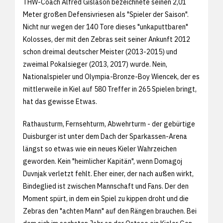
THW-Coach Alfred Gislason bezeichnete seinen 2,01
Meter großen Defensivriesen als "Spieler der Saison".
Nicht nur wegen der 140 Tore dieses "unkaputtbaren"
Kolosses, der mit den Zebras seit seiner Ankunft 2012
schon dreimal deutscher Meister (2013-2015) und
zweimal Pokalsieger (2013, 2017) wurde. Nein,
Nationalspieler und Olympia-Bronze-Boy Wiencek, der es
mittlerweile in Kiel auf 580 Treffer in 265 Spielen bringt,
hat das gewisse Etwas.
Rathausturm, Fernsehturm, Abwehrturm - der gebürtige
Duisburger ist unter dem Dach der Sparkassen-Arena
längst so etwas wie ein neues Kieler Wahrzeichen
geworden. Kein "heimlicher Kapitän", wenn Domagoj
Duvnjak verletzt fehlt. Eher einer, der nach außen wirkt,
Bindeglied ist zwischen Mannschaft und Fans. Der den
Moment spürt, in dem ein Spiel zu kippen droht und die
Zebras den "achten Mann" auf den Rängen brauchen. Bei