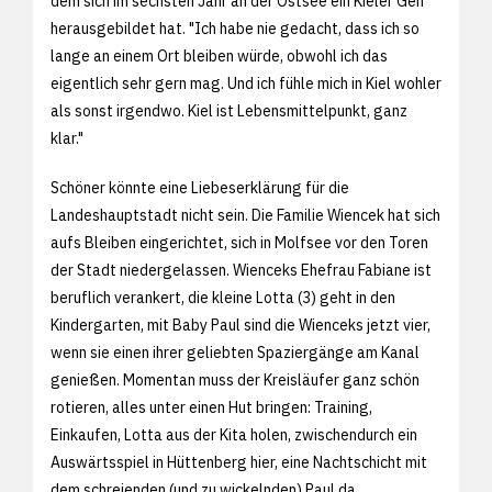
dem sich im sechsten Jahr an der Ostsee ein Kieler Gen
herausgebildet hat. "Ich habe nie gedacht, dass ich so
lange an einem Ort bleiben würde, obwohl ich das
eigentlich sehr gern mag. Und ich fühle mich in Kiel wohler
als sonst irgendwo. Kiel ist Lebensmittelpunkt, ganz
klar."
Schöner könnte eine Liebeserklärung für die
Landeshauptstadt nicht sein. Die Familie Wiencek hat sich
aufs Bleiben eingerichtet, sich in Molfsee vor den Toren
der Stadt niedergelassen. Wienceks Ehefrau Fabiane ist
beruflich verankert, die kleine Lotta (3) geht in den
Kindergarten, mit Baby Paul sind die Wienceks jetzt vier,
wenn sie einen ihrer geliebten Spaziergänge am Kanal
genießen. Momentan muss der Kreisläufer ganz schön
rotieren, alles unter einen Hut bringen: Training,
Einkaufen, Lotta aus der Kita holen, zwischendurch ein
Auswärtsspiel in Hüttenberg hier, eine Nachtschicht mit
dem schreienden (und zu wickelnden) Paul da.