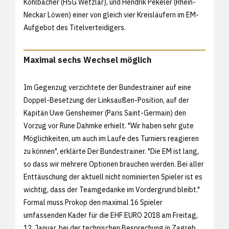
Kohlbacher (HSG Wetzlar), und Hendrik Pekeler (Rhein-
Neckar Löwen) einer von gleich vier Kreisläufern im EM-
Aufgebot des Titelverteidigers.
Maximal sechs Wechsel möglich
Im Gegenzug verzichtete der Bundestrainer auf eine
Doppel-Besetzung der Linksaußen-Position, auf der
Kapitän Uwe Gensheimer (Paris Saint-Germain) den
Vorzug vor Rune Dahmke erhielt. "Wir haben sehr gute
Möglichkeiten, um auch im Laufe des Turniers reagieren
zu können", erklärte Der Bundestrainer. "Die EM ist lang,
so dass wir mehrere Optionen brauchen werden. Bei aller
Enttäuschung der aktuell nicht nominierten Spieler ist es
wichtig, dass der Teamgedanke im Vordergrund bleibt."
Formal muss Prokop den maximal 16 Spieler
umfassenden Kader für die EHF EURO 2018 am Freitag,
12. Januar, bei der technischen Besprechung in Zagreb