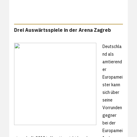
Drei Auswärtsspiele in der Arena Zagreb
Deutschla
nd als
amtierend
er
Europamei
ster kann
sich über
seine
Vorrunden
gegner
bei der
Europamei