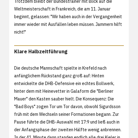
Trotzdem bleibt der Bundestrainer mit Blick auf die
Weltmeisterschaft in Frankreich, die am 11. Januar
beginnt, gelassen: "Wir haben auch in der Vergangenheit
immer wieder mit Ausfällen leben müssen. Jammern hilft
nicht!"
Klare Halbzeitführung
Die deutsche Mannschaft spielte in Krefeld nach
anfänglichem Rückstand ganz groß auf: Hinten
entwickelte die DHB-Defensive ein echtes Bollwerk,
hinter dem mit Heinevetter in Galaform die "Berliner
Mauer" den Kasten sauber hielt. Die Konsequenz: Die
"Bad Boys" zogen Tor um Tor davon, obwohl Sigurdsson
früh mit dem Wechseln seiner Formationen begann. Zur
Pause führte die DHB-Auswahl mit 17:9 und ließ auch in
der Anfangsphase der zweiten Hälfte wenig anbrennen.
In der 41. Minute dann standen endlich alle drei Kieler in