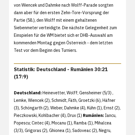
von Wiencek und Dahmke nach Wolff-Parade sorgten
dann aber für den ersten Zehn-Tore-Vorsprung der
Partie (58.), den Wolff mit einem gehaltenen
Siebenmeter verteidigte. Die nächste Gelegenheit zum
Einspielen für die WM bietet sich er DHB-Auswahl am
kommenden Montag gegen Österreich - dem letzten
Test vor dem Beginn des Turniers.
Statistik: Deutschland - Rumänien 30:21
(17:9)
Deutschland:
Heinevetter, Wolff; Gensheimer (5/3) ,
Lemke, Wiencek (2), Schmidt, Fäth, Groetzki (6), Häfner
(3), Schöngarth (2), Weber, Dahmke (4), Kühn (1), Ernst (2),
Pieczkowski, Kohlbacher (4), Drux (1)
Rumänien:
Iancu,
Popescu; Cintec (4), Mocanu (1), Ramba (1), Mihalcea
(3/3), Grigoras (2), Ghionea (1), Sadoveac (2), Negru,