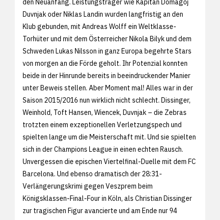
den Neuanfang. Leistungsträger wie Kapitän Domagoj
Duvnjak oder Niklas Landin wurden langfristig an den
Klub gebunden, mit Andreas Wolff ein Weltklasse-
Torhüter und mit dem Österreicher Nikola Bilyk und dem
Schweden Lukas Nilsson in ganz Europa begehrte Stars
von morgen an die Förde geholt. Ihr Potenzial konnten
beide in der Hinrunde bereits in beeindruckender Manier
unter Beweis stellen. Aber Moment mal! Alles war in der
Saison 2015/2016 nun wirklich nicht schlecht. Dissinger,
Weinhold, Toft Hansen, Wiencek, Duvnjak – die Zebras
trotzten einem exzeptionellen Verletzungspech und
spielten lange um die Meisterschaft mit. Und sie spielten
sich in der Champions League in einen echten Rausch.
Unvergessen die epischen Viertelfinal-Duelle mit dem FC
Barcelona. Und ebenso dramatisch der 28:31-
Verlängerungskrimi gegen Veszprem beim
Königsklassen-Final-Four in Köln, als Christian Dissinger
zur tragischen Figur avancierte und am Ende nur 94