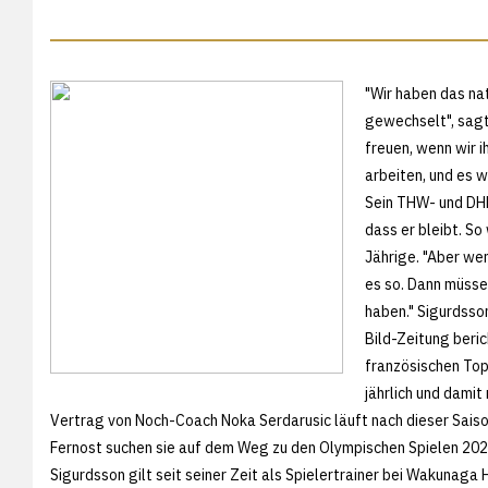
"Wir haben das na
gewechselt", sagt
freuen, wenn wir i
arbeiten, und es w
Sein THW- und DHB
dass er bleibt. So
Jährige. "Aber we
es so. Dann müsse
haben." Sigurdsso
Bild-Zeitung beri
französischen Top
jährlich und damit
Vertrag von Noch-Coach Noka Serdarusic läuft nach dieser Saison
Fernost suchen sie auf dem Weg zu den Olympischen Spielen 2020 
Sigurdsson gilt seit seiner Zeit als Spielertrainer bei Wakunaga