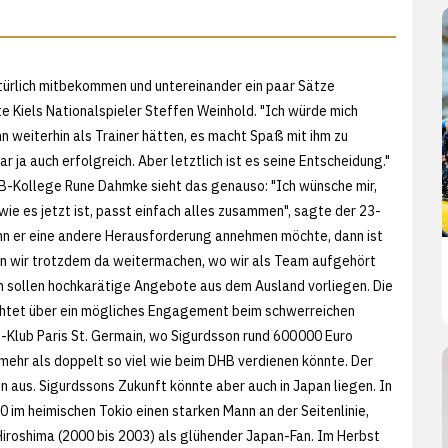
türlich mitbekommen und untereinander ein paar Sätze
e Kiels Nationalspieler Steffen Weinhold. "Ich würde mich
hn weiterhin als Trainer hätten, es macht Spaß mit ihm zu
ar ja auch erfolgreich. Aber letztlich ist es seine Entscheidung."
-Kollege Rune Dahmke sieht das genauso: "Ich wünsche mir,
 wie es jetzt ist, passt einfach alles zusammen", sagte der 23-
nn er eine andere Herausforderung annehmen möchte, dann ist
n wir trotzdem da weitermachen, wo wir als Team aufgehört
n sollen hochkarätige Angebote aus dem Ausland vorliegen. Die
chtet über ein mögliches Engagement beim schwerreichen
-Klub Paris St. Germain, wo Sigurdsson rund 600 000 Euro
 mehr als doppelt so viel wie beim DHB verdienen könnte. Der
 aus. Sigurdssons Zukunft könnte aber auch in Japan liegen. In
im heimischen Tokio einen starken Mann an der Seitenlinie,
 Hiroshima (2000 bis 2003) als glühender Japan-Fan. Im Herbst