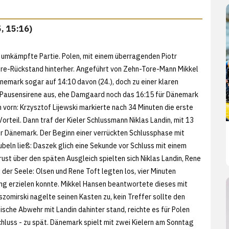
, 15:16)
 umkämpfte Partie. Polen, mit einem überragenden Piotr
Tore-Rückstand hinterher. Angeführt von Zehn-Tore-Mann Mikkel
mark sogar auf 14:10 davon (24.), doch zu einer klaren
der Pausensirene aus, ehe Damgaard noch das 16:15 für Dänemark
 vorn: Krzysztof Lijewski markierte nach 34 Minuten die erste
Vorteil. Dann traf der Kieler Schlussmann Niklas Landin, mit 13
ür Dänemark. Der Beginn einer verrückten Schlussphase mit
beln ließ: Daszek glich eine Sekunde vor Schluss mit einem
st über den späten Ausgleich spielten sich Niklas Landin, Rene
 der Seele: Olsen und Rene Toft legten los, vier Minuten
ung erzielen konnte. Mikkel Hansen beantwortete dieses mit
zomirski nagelte seinen Kasten zu, kein Treffer sollte den
ische Abwehr mit Landin dahinter stand, reichte es für Polen
schluss - zu spät. Dänemark spielt mit zwei Kielern am Sonntag