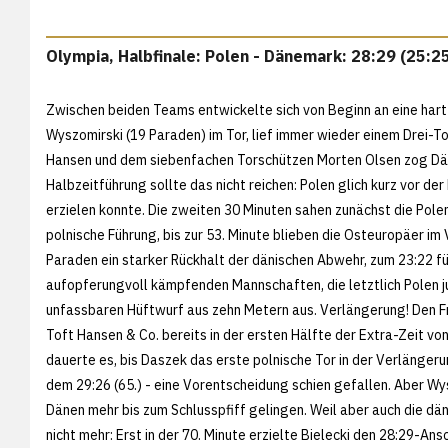
Olympia, Halbfinale: Polen - Dänemark: 28:29 (25:25
Zwischen beiden Teams entwickelte sich von Beginn an eine hart
Wyszomirski (19 Paraden) im Tor, lief immer wieder einem Drei-
Hansen und dem siebenfachen Torschützen Morten Olsen zog Däne
Halbzeitführung sollte das nicht reichen: Polen glich kurz vor 
erzielen konnte. Die zweiten 30 Minuten sahen zunächst die Polen
polnische Führung, bis zur 53. Minute blieben die Osteuropäer im 
Paraden ein starker Rückhalt der dänischen Abwehr, zum 23:22 f
aufopferungvoll kämpfenden Mannschaften, die letztlich Polen ju
unfassbaren Hüftwurf aus zehn Metern aus. Verlängerung! Den Fru
Toft Hansen & Co. bereits in der ersten Hälfte der Extra-Zeit von
dauerte es, bis Daszek das erste polnische Tor in der Verlänger
dem 29:26 (65.) - eine Vorentscheidung schien gefallen. Aber Wys
Dänen mehr bis zum Schlusspfiff gelingen. Weil aber auch die dän
nicht mehr: Erst in der 70. Minute erzielte Bielecki den 28:29-An