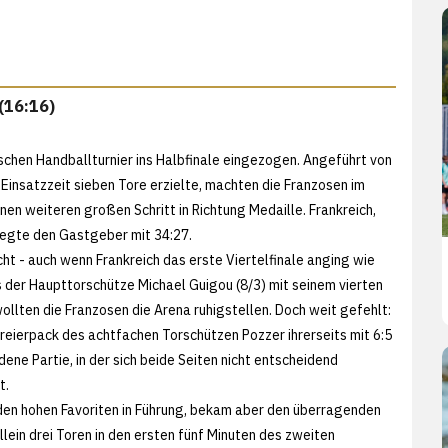
 (16:16)
ischen Handballturnier ins Halbfinale eingezogen. Angeführt von
 Einsatzzeit sieben Tore erzielte, machten die Franzosen im
en weiteren großen Schritt in Richtung Medaille. Frankreich,
iegte den Gastgeber mit 34:27.
icht - auch wenn Frankreich das erste Viertelfinale anging wie
s der Haupttorschütze Michael Guigou (8/3) mit seinem vierten
s wollten die Franzosen die Arena ruhigstellen. Doch weit gefehlt:
reierpack des achtfachen Torschützen Pozzer ihrerseits mit 6:5
ene Partie, in der sich beide Seiten nicht entscheidend
t.
den hohen Favoriten in Führung, bekam aber den überragenden
allein drei Toren in den ersten fünf Minuten des zweiten