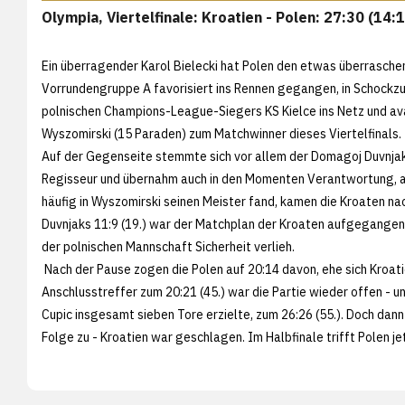
Olympia, Viertelfinale: Kroatien - Polen: 27:30 (14:
Ein überragender Karol Bielecki hat Polen den etwas überraschen
Vorrundengruppe A favorisiert ins Rennen gegangen, in Schockzu
polnischen Champions-League-Siegers KS Kielce ins Netz und avan
Wyszomirski (15 Paraden) zum Matchwinner dieses Viertelfinals.
Auf der Gegenseite stemmte sich vor allem der Domagoj Duvnjak 
Regisseur und übernahm auch in den Momenten Verantwortung, als 
häufig in Wyszomirski seinen Meister fand, kamen die Kroaten na
Duvnjaks 11:9 (19.) war der Matchplan der Kroaten aufgegangen.
der polnischen Mannschaft Sicherheit verlieh.
Nach der Pause zogen die Polen auf 20:14 davon, ehe sich Kroati
Anschlusstreffer zum 20:21 (45.) war die Partie wieder offen - u
Cupic insgesamt sieben Tore erzielte, zum 26:26 (55.). Doch dann
Folge zu - Kroatien war geschlagen. Im Halbfinale trifft Polen j