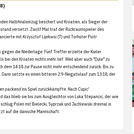
18)
den Halbfinaleinzug beschert und Kroatien, als Sieger der
stand versetzt: Zwölf Mal traf der Rückraumspieler des
cierte mit Krzysztof Lijekwsi (7) und Torhüter Piotr
gegen die Niederlage: Fünf Treffer erzielte der Kieler
bei den Kroaten nichts mehr lief. Weil aber auch "Dule" zu
ch dem 14:18 zur Pause nicht mehr entscheidend zurück. Bis zu
 Dann setzte es einen bitteren 2:9-Negativlauf zum 13:18, der
en packend ins Spiel zurückkämpfte. Nach Cupic'
nd das blieb sie bis zum Ausgleichtor von Luka Stepancic, der wie
 schlug Polen mit Bielecki, Syprzak und Jachlewski dreimal in
etzt auf die dänische Mannschaft.