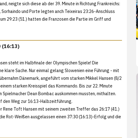
nd, neigte sich diese ab der 39. Minute in Richtung Frankreichs:
a, Sorhaindo und Porte legten anch Teixeiras 23:26-Anschluss
m 29:23 (51.) hatten die Franzosen die Partie im Griff und
 (16:13)
sen steht im Halbfinale der Olympischen Spiele! Die
ne klare Sache. Nur einmal gelang Slowenien eine Führung - mit
 übernahm Dänemark, angeführt vom starken Mikkel Hansen (8/2
 einem starken Kreisspiel das Kommando. Bis zur 22. Minute
sten Spielmacher Dean Bombac auskommen mussten, mithalten.
f den Weg zur 16:13-Halbzeitführung.
er Rene Toft Hansen mit seinem zweiten Treffer das 26:17 (41.)
n die Rot-Weißen ausgelassen einen 37:30 (16:13)-Erfolg und die