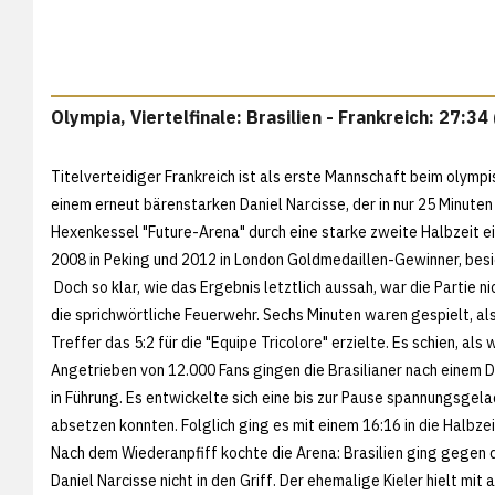
Olympia, Viertelfinale: Brasilien - Frankreich: 27:34
Titelverteidiger Frankreich ist als erste Mannschaft beim olymp
einem erneut bärenstarken Daniel Narcisse, der in nur 25 Minuten
Hexenkessel "Future-Arena" durch eine starke zweite Halbzeit ein
2008 in Peking und 2012 in London Goldmedaillen-Gewinner, bes
Doch so klar, wie das Ergebnis letztlich aussah, war die Partie n
die sprichwörtliche Feuerwehr. Sechs Minuten waren gespielt, al
Treffer das 5:2 für die "Equipe Tricolore" erzielte. Es schien, al
Angetrieben von 12.000 Fans gingen die Brasilianer nach einem D
in Führung. Es entwickelte sich eine bis zur Pause spannungsgelad
absetzen konnten. Folglich ging es mit einem 16:16 in die Halbzei
Nach dem Wiederanpfiff kochte die Arena: Brasilien ging gegen 
Daniel Narcisse nicht in den Griff. Der ehemalige Kieler hielt mit 