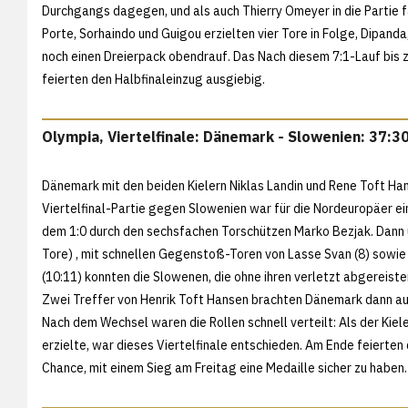
Durchgangs dagegen, und als auch Thierry Omeyer in die Partie fa
Porte, Sorhaindo und Guigou erzielten vier Tore in Folge, Dipand
noch einen Dreierpack obendrauf. Das Nach diesem 7:1-Lauf bis zu
feierten den Halbfinaleinzug ausgiebig.
Olympia, Viertelfinale: Dänemark - Slowenien: 37:30
Dänemark mit den beiden Kielern Niklas Landin und Rene Toft Han
Viertelfinal-Partie gegen Slowenien war für die Nordeuropäer ei
dem 1:0 durch den sechsfachen Torschützen Marko Bezjak. Dann
Tore) , mit schnellen Gegenstoß-Toren von Lasse Svan (8) sowie
(10:11) konnten die Slowenen, die ohne ihren verletzt abgerei
Zwei Treffer von Henrik Toft Hansen brachten Dänemark dann au
Nach dem Wechsel waren die Rollen schnell verteilt: Als der Kiel
erzielte, war dieses Viertelfinale entschieden. Am Ende feierte
Chance, mit einem Sieg am Freitag eine Medaille sicher zu haben.