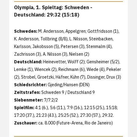
Olympia, 1. Spieltag: Schweden -
Deutschland: 29:32 (15:18)
Schweden:
M. Andersson, Appelgren; Gottfridsson (1),
K. Andersson, Tollbring (8/8), L. Nilsson, Steinbacken,
Karlsson, Jakobsson (5), Petersen (3), Stenmalm (4),
Zachrisson (3), A. Nilsson (3), Nielsen (2)
Deutschland:
Heinevetter, Wolff (2); Gensheimer (5/2),
Lemke (1), Wiencek (2), Reichmann (6), Wiede (4), Pekeler
(2), Strobel, Groetzki, Häfner, Kühn (7), Dissinger, Drux (3)
Schiedsrichter:
Gjeding/Hansen (DEN)
Zeitstrafen:
Schweden 9 / Deutschland 9
Siebenmeter:
7/7:2/2
Spielfilm:
4:1 (6.), 5:6 (11.), 7:9 (16.), 12:15 (25.), 15:18;
17:20 (37.), 21:23 (43.), 25:25 (52.), 27:30 (57.), 29:32.
Zuschauer:
ca. 8.000 (Future-Arena, Rio de Janeiro)