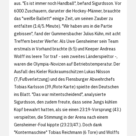
aus. "Es ist immer noch Handball", befand Sigurdsson. Vor
6000 Zuschauern, darunter die Hockey-Männer, brauchte
das "weiße Ballett" einige Zeit, um seinen Zauber zu
entfalten (1:4/5. Minute). "Wir haben uns in die Partie
gebissen", fand der Gummersbacher Julius Kühn, mit acht
Treffern bester Werfer. Als Uwe Gensheimer sein Team
erstmals in Vorhand brachte (6:5) und Keeper Andreas
Wolff ins leere Tor traf - sein zweites Länderspieltor -,
waren die Olympia-Novizen auf Betriebstemperatur. Der
Ausfall des Kieler Rückraumschützen Lukas Nilsson
(7./Fußverletzung) und des Flensburger Abwehrchefs
Tobias Karlsson (39./Rote Karte) spielte den Deutschen
ins Blatt. "Das war mitentscheidend", analysierte
Sigurdsson, den zudem freute, dass seine Jungs kühlen
Kopf bewahrt hatten, als sie einen 23:19-Vorsprung (43.)
verspielten, die Stimmung in der Arena nach einem
Gensheimer-Foul kippte (23:23/47.). Doch dank
"Kontermaschine" Tobias Reichmann (6 Tore) und Wolffs