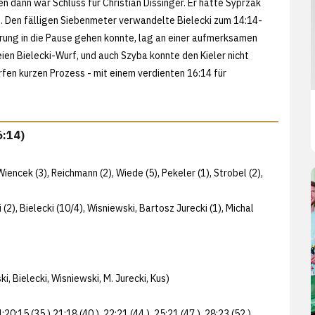
en dann war Schluss für Christian Dissinger. Er hatte Syprzak
te. Den fälligen Siebenmeter verwandelte Bielecki zum 14:14-
rung in die Pause gehen konnte, lag an einer aufmerksamen
ien Bielecki-Wurf, und auch Szyba konnte den Kieler nicht
n kurzen Prozess - mit einem verdienten 16:14 für
6:14)
encek (3), Reichmann (2), Wiede (5), Pekeler (1), Strobel (2),
(2), Bielecki (10/4), Wisniewski, Bartosz Jurecki (1), Michal
, Bielecki, Wisniewski, M. Jurecki, Kus)
14;20:15 (35.) 21:18 (40.), 22:21 (44.), 25:21 (47.), 28:23 (52.),