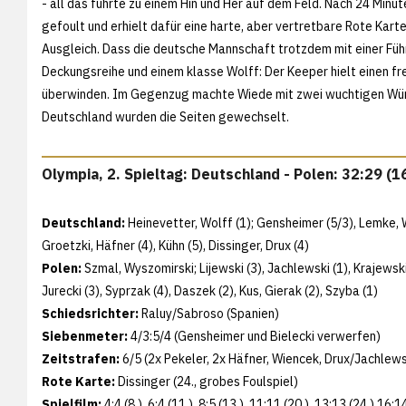
- all das führte zu einem Hin und Her auf dem Feld. Nach 24 Minut
gefoult und erhielt dafür eine harte, aber vertretbare Rote Kar
Ausgleich. Dass die deutsche Mannschaft trotzdem mit einer Füh
Deckungsreihe und einem klasse Wolff: Der Keeper hielt einen fre
überwinden. Im Gegenzug machte Wiede mit zwei wuchtigen Würfe
Deutschland wurden die Seiten gewechselt.
Olympia, 2. Spieltag: Deutschland - Polen: 32:29 (1
Deutschland:
Heinevetter, Wolff (1); Gensheimer (5/3), Lemke, Wi
Groetzki, Häfner (4), Kühn (5), Dissinger, Drux (4)
Polen:
Szmal, Wyszomirski; Lijewski (3), Jachlewski (1), Krajewski 
Jurecki (3), Syprzak (4), Daszek (2), Kus, Gierak (2), Szyba (1)
Schiedsrichter:
Raluy/Sabroso (Spanien)
Siebenmeter:
4/3:5/4 (Gensheimer und Bielecki verwerfen)
Zeitstrafen:
6/5 (2x Pekeler, 2x Häfner, Wiencek, Drux/Jachlewski
Rote Karte:
Dissinger (24., grobes Foulspiel)
Spielfilm:
4:4 (8.), 6:4 (11.), 8:5 (13.), 11:11 (20.), 13:13 (24.) 16: