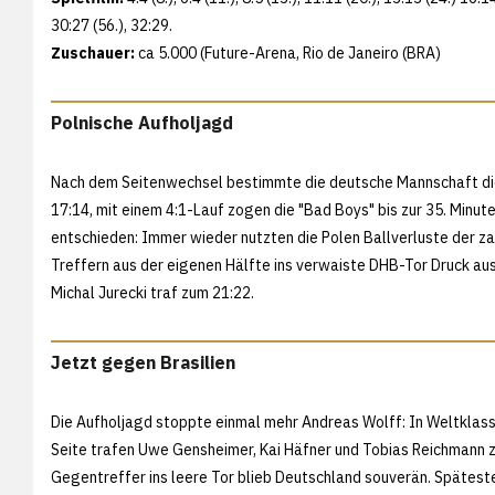
30:27 (56.), 32:29.
Zuschauer:
ca 5.000 (Future-Arena, Rio de Janeiro (BRA)
Polnische Aufholjagd
Nach dem Seitenwechsel bestimmte die deutsche Mannschaft die 
17:14, mit einem 4:1-Lauf zogen die "Bad Boys" bis zur 35. Minute
entschieden: Immer wieder nutzten die Polen Ballverluste der z
Treffern aus der eigenen Hälfte ins verwaiste DHB-Tor Druck au
Michal Jurecki traf zum 21:22.
Jetzt gegen Brasilien
Die Aufholjagd stoppte einmal mehr Andreas Wolff: In Weltklass
Seite trafen Uwe Gensheimer, Kai Häfner und Tobias Reichmann zu
Gegentreffer ins leere Tor blieb Deutschland souverän. Spätest