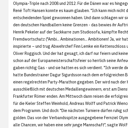
Olympia-Triple nach 2008 und 2012. Für die Dänen war es hingeg
René Toft Hansen konnte es kaum glauben. "Ich kann mich nicht d
entscheidenden Spiel gewonnen haben. Und dann schlagen wir sie i
den deutschen Handballern keine Grenzen - das bewies ihr Auftrit
Henrik Pekeler auf der Sackkarre zum Studiosofa, kämpfte Rec
Fremdwortschatz ("Ambi... Ambinationen... Ambitionen! Ja, wir ha
inspirierte – und trug Abwehrchef Finn Lemke ein Kettenschloss u
Oliver Roggisch. Und der hat gesagt, ich darf nur feiern und k
schon auf der Europameisterschaftsfeier so herrlich seine Anfe
gaben richtig Gas - und sie hatten es sich verdient. "Ich werde 
hatte Bundestrainer Dagur Sigurdsson nach dem erfolgreichen 
einen regelrechten Party-Marathon gegeben. Der wird nach der H
ausschließlich mit deutschen Medaillengewinnern, erst am Die
Frankfurter Römer enden. Am Mittwoch dann reisen die erfolgreich
für die Kieler Steffen Weinhold, Andreas Wolff und Patrick Wie
dem Programm. Und doch: "Die nächsten Turniere dürfen ruhig sch
golden. Das von der Verbandsspitze ausgegebene Fernziel Olympia
alle Chancen, wir haben eine sehr junge Mannschaft", sagte Wol