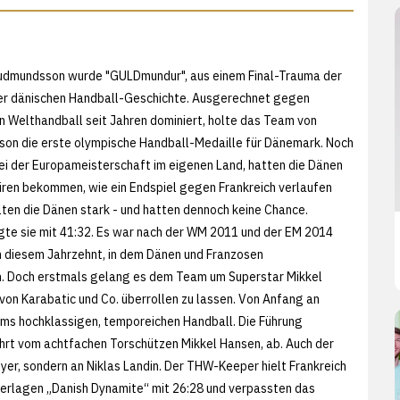
dmundsson wurde "GULDmundur", aus einem Final-Trauma der
er dänischen Handball-Geschichte. Ausgerechnet gegen
en Welthandball seit Jahren dominiert, holte das Team von
on die erste olympische Handball-Medaille für Dänemark. Noch
bei der Europameisterschaft im eigenen Land, hatten die Dänen
üren bekommen, wie ein Endspiel gegen Frankreich verlaufen
lten die Dänen stark - und hatten dennoch keine Chance.
gte sie mit 41:32. Es war nach der WM 2011 und der EM 2014
in diesem Jahrzehnt, in dem Dänen und Franzosen
n. Doch erstmals gelang es dem Team um Superstar Mikkel
 von Karabatic und Co. überrollen zu lassen. Von Anfang an
ms hochklassigen, temporeichen Handball. Die Führung
führt vom achtfachen Torschützen Mikkel Hansen, ab. Auch der
er, sondern an Niklas Landin. Der THW-Keeper hielt Frankreich
terlagen „Danish Dynamite“ mit 26:28 und verpassten das