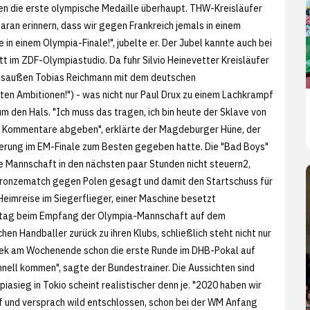
en die erste olympische Medaille überhaupt. THW-Kreisläufer
aran erinnern, dass wir gegen Frankreich jemals in einem
n einem Olympia-Finale!", jubelte er. Der Jubel kannte auch bei
t im ZDF-Olympiastudio. Da fuhr Silvio Heinevetter Kreisläufer
htsaußen Tobias Reichmann mit dem deutschen
tten Ambitionen!") - was nicht nur Paul Drux zu einem Lachkrampf
m den Hals. "Ich muss das tragen, ich bin heute der Sklave von
eine Kommentare abgeben", erklärte der Magdeburger Hüne, der
uerung im EM-Finale zum Besten gegeben hatte. Die "Bad Boys"
die Mannschaft in den nächsten paar Stunden nicht steuern2,
Bronzematch gegen Polen gesagt und damit den Startschuss für
eimreise im Siegerflieger, einer Maschine besetzt
nstag beim Empfang der Olympia-Mannschaft auf dem
en Handballer zurück zu ihren Klubs, schließlich steht nicht nur
ncek am Wochenende schon die erste Runde im DHB-Pokal auf
nell kommen", sagte der Bundestrainer. Die Aussichten sind
sieg in Tokio scheint realistischer denn je. "2020 haben wir
ff und versprach wild entschlossen, schon bei der WM Anfang