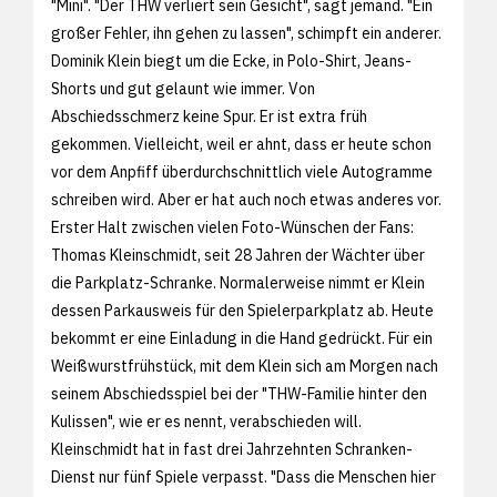
"Mini". "Der THW verliert sein Gesicht", sagt jemand. "Ein
großer Fehler, ihn gehen zu lassen", schimpft ein anderer.
Dominik Klein biegt um die Ecke, in Polo-Shirt, Jeans-
Shorts und gut gelaunt wie immer. Von
Abschiedsschmerz keine Spur. Er ist extra früh
gekommen. Vielleicht, weil er ahnt, dass er heute schon
vor dem Anpfiff überdurchschnittlich viele Autogramme
schreiben wird. Aber er hat auch noch etwas anderes vor.
Erster Halt zwischen vielen Foto-Wünschen der Fans:
Thomas Kleinschmidt, seit 28 Jahren der Wächter über
die Parkplatz-Schranke. Normalerweise nimmt er Klein
dessen Parkausweis für den Spielerparkplatz ab. Heute
bekommt er eine Einladung in die Hand gedrückt. Für ein
Weißwurstfrühstück, mit dem Klein sich am Morgen nach
seinem Abschiedsspiel bei der "THW-Familie hinter den
Kulissen", wie er es nennt, verabschieden will.
Kleinschmidt hat in fast drei Jahrzehnten Schranken-
Dienst nur fünf Spiele verpasst. "Dass die Menschen hier