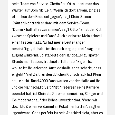
beim Team von Service-Chefin Feri Otto kennt man das
Warten auf Dominik Klein. "Wenn ich dort ankam, ging es
oft schon dem Ende entgegen", sagt Klein. Seinen
Kräuterlikör trank er dann mit dem Service-Team.
"Dominik hält alles zusammen", sagt Otto. "Er ist der Kitt
zwischen Spielern und Fans." Auch hier hatte Klein schnell
einen festen Platz. "Er hat meine Leute länger
beschäftigt, da habe ich ihn auch eingespannt", sagt sie
augenzwinkernd. So stapelte der Handballer zu später
Stunde mal Tassen, trocknete Teller ab. "Eigentlich
wollte ich ihn anlernen. Auch deshalb ist es schade, dass
er geht." Viel Zeit für den üblichen Klönschnack hat Klein
heute nicht. Rund 4000 Fans warten vor der Halle auf ihn
und die Mannschaft. Seit "Pitti" Petersen seine Karriere
beendet hat, ist Klein als Zeremonienmeister, Sänger und
Co-Moderator auf der Bühne unverzichtbar. "Wenn wir
doch bloß einen verdammten Pokal hier hätten", sagt er
irgendwann. Ganz perfekt ist sein Abschied nicht, aber es