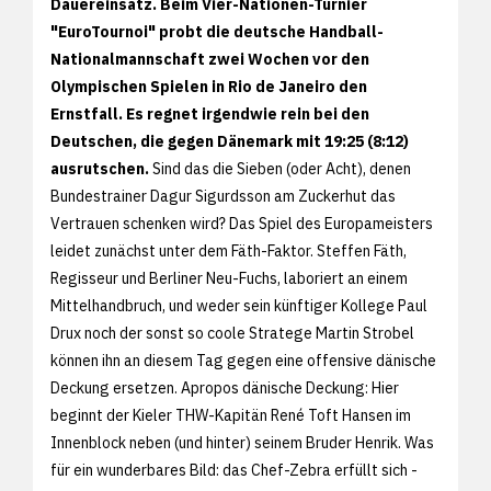
Dauereinsatz. Beim Vier-Nationen-Turnier
"EuroTournoi" probt die deutsche Handball-
Nationalmannschaft zwei Wochen vor den
Olympischen Spielen in Rio de Janeiro den
Ernstfall. Es regnet irgendwie rein bei den
Deutschen, die gegen Dänemark mit 19:25 (8:12)
ausrutschen.
Sind das die Sieben (oder Acht), denen
Bundestrainer Dagur Sigurdsson am Zuckerhut das
Vertrauen schenken wird? Das Spiel des Europameisters
leidet zunächst unter dem Fäth-Faktor. Steffen Fäth,
Regisseur und Berliner Neu-Fuchs, laboriert an einem
Mittelhandbruch, und weder sein künftiger Kollege Paul
Drux noch der sonst so coole Stratege Martin Strobel
können ihn an diesem Tag gegen eine offensive dänische
Deckung ersetzen. Apropos dänische Deckung: Hier
beginnt der Kieler THW-Kapitän René Toft Hansen im
Innenblock neben (und hinter) seinem Bruder Henrik. Was
für ein wunderbares Bild: das Chef-Zebra erfüllt sich -