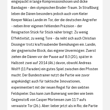
eingepackt in lange Kompressionshosen und dicke
Bandagen - den olympischen Bruder-Traum. In Straßburg
leben die Dänen besonders jedoch auch vom Kieler
Keeper Niklas Landin im Tor, der die deutschen Angreifer
- neben ihrer eigenen fehlenden Präzision - der
Resignation Stück für Stück näher bringt. Zu wenig
Effektivität, zu wenig Tore - da reiht sich auch Christian
Dissinger trotz kraftraubender Bemühungen ein. Landin,
der gegnerische Block, das eigene Unvermögen: Zuerst
ziehen die Dänen vor der Pause auf 8:3 (20.), später in
Halbzeit zwei auf 20:14 (46.) davon, obwohl Andreas
Wolff (11 Paraden) ein gutes Spiel zwischen den Pfosten
macht. Der Bundestrainer nutzt die Partie wie zuvor
angekündigt auch für taktische Innovationen,
experimentiert mit der neuen Regel für den siebten
Feldspieler. Das kann zum Bumerang werden wie beim
Gegenstoß von Casper Mortensen zum 11:7 aufs
verwaiste Tor (26.). Aber: lieber jetzt als in Rio; die Partie