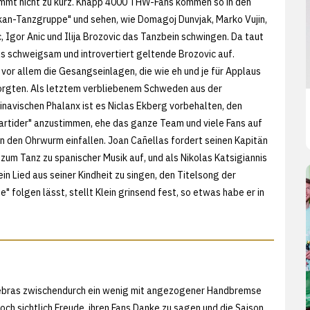
mmt nicht zu kurz. Knapp 4000 THW-Fans kommen so in den
kan-Tanzgruppe" und sehen, wie Domagoj Dunvjak, Marko Vujin,
 Igor Anic und Ilija Brozovic das Tanzbein schwingen. Da taut
ls schweigsam und introvertiert geltende Brozovic auf.
 vor allem die Gesangseinlagen, die wie eh und je für Applaus
orgten. Als letztem verbliebenem Schweden aus der
navischen Phalanx ist es Niclas Ekberg vorbehalten, den
rtider" anzustimmen, ehe das ganze Team und viele Fans auf
n den Ohrwurm einfallen. Joan Cañellas fordert seinen Kapitän
zum Tanz zu spanischer Musik auf, und als Nikolas Katsigiannis
in Lied aus seiner Kindheit zu singen, den Titelsong der
folgen lässt, stellt Klein grinsend fest, so etwas habe er in
ebras zwischendurch ein wenig mit angezogener Handbremse
doch sichtlich Freude, ihren Fans Danke zu sagen und die Saison