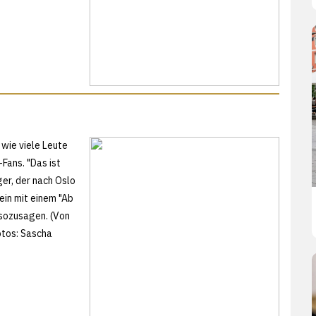
 wie viele Leute
Fans. "Das ist
ger, der nach Oslo
ein mit einem "Ab
 sozusagen. (Von
otos:
Sascha