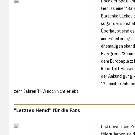
Doch der Spaß ko
Genuss einer "Bal
Blazenko Lackovic,
sogar der sonst a
Überhaupt sind es
und Erheiterung s
ehemaligen skandi
Evergreen "Somma
dem Europaplatz i
René Toft Hansen 
der Ankündigung, e
"Gummibärenbande" 
zehn Jahren THW noch nicht erlebt.
"Letztes Hemd" für die Fans
Und obwohl die Z
feiern, haben sie 