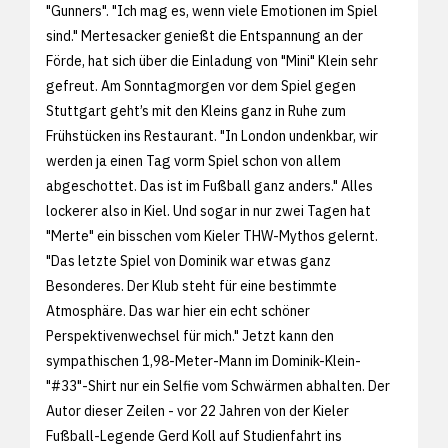
"Gunners". "Ich mag es, wenn viele Emotionen im Spiel
sind." Mertesacker genießt die Entspannung an der
Förde, hat sich über die Einladung von "Mini" Klein sehr
gefreut. Am Sonntagmorgen vor dem Spiel gegen
Stuttgart geht’s mit den Kleins ganz in Ruhe zum
Frühstücken ins Restaurant. "In London undenkbar, wir
werden ja einen Tag vorm Spiel schon von allem
abgeschottet. Das ist im Fußball ganz anders." Alles
lockerer also in Kiel. Und sogar in nur zwei Tagen hat
"Merte" ein bisschen vom Kieler THW-Mythos gelernt.
"Das letzte Spiel von Dominik war etwas ganz
Besonderes. Der Klub steht für eine bestimmte
Atmosphäre. Das war hier ein echt schöner
Perspektivenwechsel für mich." Jetzt kann den
sympathischen 1,98-Meter-Mann im Dominik-Klein-
"#33"-Shirt nur ein Selfie vom Schwärmen abhalten. Der
Autor dieser Zeilen - vor 22 Jahren von der Kieler
Fußball-Legende Gerd Koll auf Studienfahrt ins