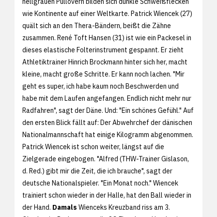
hellgrauen Pullovern bilden sich dunkle Schweißflecken
wie Kontinente auf einer Weltkarte. Patrick Wiencek (27)
quält sich an den Thera-Bändern, beißt die Zähne
zusammen. René Toft Hansen (31) ist wie ein Packesel in
dieses elastische Folterinstrument gespannt. Er zieht
Athletiktrainer Hinrich Brockmann hinter sich her, macht
kleine, macht große Schritte. Er kann noch lachen. "Mir
geht es super, ich habe kaum noch Beschwerden und
habe mit dem Laufen angefangen. Endlich nicht mehr nur
Radfahren", sagt der Däne. Und: "Ein schönes Gefühl." Auf
den ersten Blick fällt auf: Der Abwehrchef der dänischen
Nationalmannschaft hat einige Kilogramm abgenommen.
Patrick Wiencek ist schon weiter, längst auf die
Zielgerade eingebogen. "Alfred (THW-Trainer Gislason,
d. Red.) gibt mir die Zeit, die ich brauche", sagt der
deutsche Nationalspieler. "Ein Monat noch." Wiencek
trainiert schon wieder in der Halle, hat den Ball wieder in
der Hand.
Damals
Wienceks Kreuzband riss am 3.