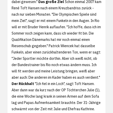
dabei gewesen."
Das große Ziel
Schon einmal 2007 kam
René Toft Hansen nach einem Kreuzbandriss zurück -
nach nur sieben Monaten. "Die Olympischen Spiele sind
mein Ziel", sagt er mit einem Funkeln in den Augen. In Rio
will er mit Bruder Henrik auflaufen. "Ich hoffe, dass ich im
Sommer noch zeigen kann, dass ich wieder fit bin. Die
Qualifikation Dänemarks hat mir noch einmal einen
Riesenschub gegeben." Patrick Wiencek hat dasselbe
Funkeln, aber einen zurückhaltenderen Ton, wenn er sagt:
"Jeder Sportler möchte dorthin. Aber ich weiß nicht, ob
der Bundestrainer bis Rio noch etwas ändern muss. Ich
will fit werden und meine Leistung bringen, weiß aber
aber auch: Die anderen im Kader haben es auch verdient."
Der Rückhalt
"Ich fiel in ein Loch", sagt Toft Hansen.
Aber dann war da kurz nach der OP Töchterchen Julie (1),
die eine Woche lang krank in seinen Armen auf dem Sofa
lag und Papas Aufmerksamkeit brauchte. Der 31-Jährige
schwärmt von der Zeit mit Julie und Ehefrau Kathrine.