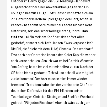
Oktober im Derby gegen die SG Flensburg-Handewitt,
ausgerechnet bei einer Abwehraktion gegen den Ex-
Kollegen Rasmus Lauge. Toft Hansen verletzte sich am
27. Dezember in Köln im Spiel gegen den Bergischen HC.
Wiencek hat somit bereits mehr als sechs Monate Reha
hinter sich, sein dänischer Kollege erst gut drei.
Das
tiefste Tal
"In meinem Kopf hat sich sofort alles
gedreht", erinnert sich Toft Hansen. "Was verpasse ich?
Die EM, die Spiele mit dem THW, Olympia. Das war hart."
Erst nach der Operation konnte der Kieler Kapitän wieder
nach vorne schauen. Ähnlich war es bei Patrick Wiencek:
"Am Anfang hatte ich viel mit mir selbst zu tun. Nach der
OP habe ich nur gedacht: 'Ich will so schnell wie möglich
zurückkommen.' Der Arzt musste mich immer wieder
bremsen." Trotzdem habe sich der verhinderte Chef der
deutschen Defensive für das EM-Märchen seiner
Teamkollegen Christian Dissinger und Steffen Weinhold
gefreut. "Für jeden Einzelnen! Aber ich wäre auch gern