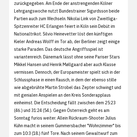
zurückgegeben. Am Ende der anstrengenden Kölner
Lehrgangswoche nutzt Bundestrainer Sigurdsson beide
Partien auch zum Wechseln. Nikolai Link von Zweitliga-
Spitzenreiter HC Erlangen feiert in Köln sein Debüt im
Nationaltrikot. Silvio Heinevetter löst den künftigen
Kieler Andreas Wolff im Tor ab, der Berliner zeigt einige
starke Paraden. Das deutsche Angriffsspiel ist
variantenreich. Dänemark lässt ohne seine Pariser Stars
Mikkel Hansen und Henrik Møllgaard aber auch Klasse
vermissen. Dennoch, der Europameister spielt sich in der
Schlussphase in einen Rausch, in dem der ebenso stille
wie abgebrühte Martin Strobel das Zepter schwingt und
mit genialen Anspielen an den Kreis Sonderapplaus
einheimst. Die Entscheidung fällt zwischen dem 25:23
(46.) und 31:24 (54.). Gegen Österreich geht es am
Sonntag furios weiter. Allein Rückraum-Shooter Julius
Kühn macht in seinem Gummersbacher "Wohnzimmer" bis
zum 10:3 (18.) fünf Tore. Nach seinem Gewaltwurf zum