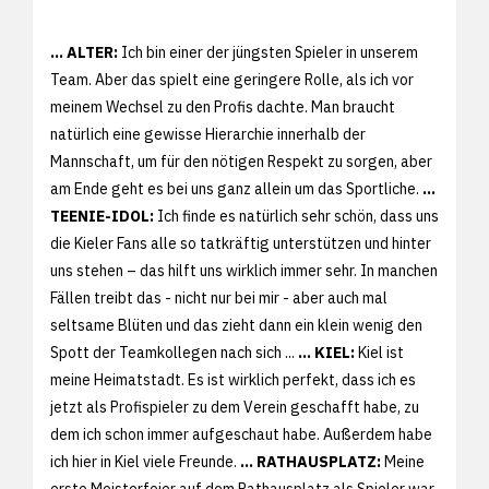
... ALTER:
Ich bin einer der jüngsten Spieler in unserem
Team. Aber das spielt eine geringere Rolle, als ich vor
meinem Wechsel zu den Profis dachte. Man braucht
natürlich eine gewisse Hierarchie innerhalb der
Mannschaft, um für den nötigen Respekt zu sorgen, aber
am Ende geht es bei uns ganz allein um das Sportliche.
...
TEENIE-IDOL:
Ich finde es natürlich sehr schön, dass uns
die Kieler Fans alle so tatkräftig unterstützen und hinter
uns stehen – das hilft uns wirklich immer sehr. In manchen
Fällen treibt das - nicht nur bei mir - aber auch mal
seltsame Blüten und das zieht dann ein klein wenig den
Spott der Teamkollegen nach sich ...
... KIEL:
Kiel ist
meine Heimatstadt. Es ist wirklich perfekt, dass ich es
jetzt als Profispieler zu dem Verein geschafft habe, zu
dem ich schon immer aufgeschaut habe. Außerdem habe
ich hier in Kiel viele Freunde.
... RATHAUSPLATZ:
Meine
erste Meisterfeier auf dem Rathausplatz als Spieler war