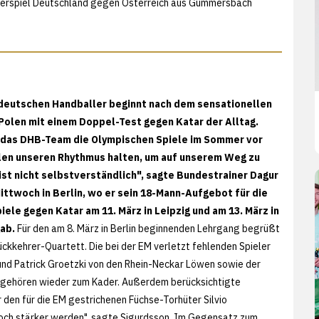
nderspiel Deutschland gegen Österreich aus Gummersbach
 deutschen Handballer beginnt nach dem sensationellen
Polen mit einem Doppel-Test gegen Katar der Alltag.
t das DHB-Team die Olympischen Spiele im Sommer vor
len unseren Rhythmus halten, um auf unserem Weg zu
 ist nicht selbstverständlich", sagte Bundestrainer Dagur
ittwoch in Berlin, wo er sein 18-Mann-Aufgebot für die
ele gegen Katar am 11. März in Leipzig und am 13. März in
gab.
Für den am 8. März in Berlin beginnenden Lehrgang begrüßt
ückkehrer-Quartett. Die bei der EM verletzt fehlenden Spieler
nd Patrick Groetzki von den Rhein-Neckar Löwen sowie der
x gehören wieder zum Kader. Außerdem berücksichtigte
 den für die EM gestrichenen Füchse-Torhüter Silvio
t noch stärker werden", sagte Sigurdsson. Im Gegensatz zum