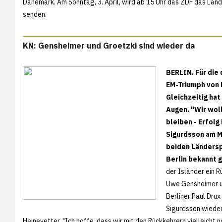
Dänemark. Am Sonntag, 3. April, wird ab 15 Uhr das ZDF das Lä
senden.
KN: Gensheimer und Groetzki sind wieder da
BERLIN. Für die
EM-Triumph von 
Gleichzeitig ha
Augen. "Wir wol
bleiben - Erfolg
Sigurdsson am M
beiden Länderspi
Berlin bekannt 
der Isländer ein R
Uwe Gensheimer u
Berliner Paul Dru
Sigurdsson wieder
Heinevetter. "Ich hoffe, dass wir mit den Rückkehrern vielleich