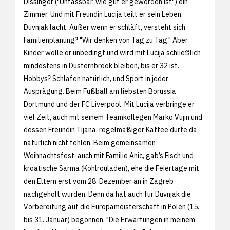
Dissinger ("Unfassbar, wie gut er geworden ist") ein
Zimmer. Und mit Freundin Lucija teilt er sein Leben.
Duvnjak lacht: Außer wenn er schläft, versteht sich.
Familienplanung? "Wir denken von Tag zu Tag." Aber
Kinder wolle er unbedingt und wird mit Lucija schließlich
mindestens in Düsternbrook bleiben, bis er 32 ist.
Hobbys? Schlafen natürlich, und Sport in jeder
Ausprägung. Beim Fußball am liebsten Borussia
Dortmund und der FC Liverpool. Mit Lucija verbringe er
viel Zeit, auch mit seinem Teamkollegen Marko Vujin und
dessen Freundin Tijana, regelmäßiger Kaffee dürfe da
natürlich nicht fehlen. Beim gemeinsamen
Weihnachtsfest, auch mit Familie Anic, gab’s Fisch und
kroatische Sarma (Kohlrouladen), ehe die Feiertage mit
den Eltern erst vom 28. Dezember an in Zagreb
nachgeholt wurden. Denn da hat auch für Duvnjak die
Vorbereitung auf die Europameisterschaft in Polen (15.
bis 31. Januar) begonnen. "Die Erwartungen in meinem