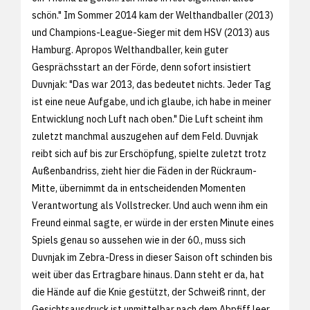
schön." Im Sommer 2014 kam der Welthandballer (2013)
und Champions-League-Sieger mit dem HSV (2013) aus
Hamburg. Apropos Welthandballer, kein guter
Gesprächsstart an der Förde, denn sofort insistiert
Duvnjak: "Das war 2013, das bedeutet nichts. Jeder Tag
ist eine neue Aufgabe, und ich glaube, ich habe in meiner
Entwicklung noch Luft nach oben." Die Luft scheint ihm
zuletzt manchmal auszugehen auf dem Feld. Duvnjak
reibt sich auf bis zur Erschöpfung, spielte zuletzt trotz
Außenbandriss, zieht hier die Fäden in der Rückraum-
Mitte, übernimmt da in entscheidenden Momenten
Verantwortung als Vollstrecker. Und auch wenn ihm ein
Freund einmal sagte, er würde in der ersten Minute eines
Spiels genau so aussehen wie in der 60., muss sich
Duvnjak im Zebra-Dress in dieser Saison oft schinden bis
weit über das Ertragbare hinaus. Dann steht er da, hat
die Hände auf die Knie gestützt, der Schweiß rinnt, der
Gesichtsausdruck ist unmittelbar nach dem Abpfiff leer.