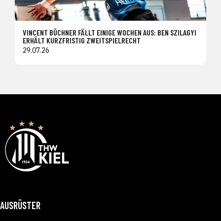
VINCENT BÜCHNER FÄLLT EINIGE WOCHEN AUS: BEN SZILAGYI
ERHÄLT KURZFRISTIG ZWEITSPIELRECHT
29.07.26
AUSRÜSTER