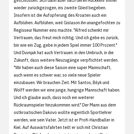
geschlossen. Sich dann aber nach deren Rückkehr immer
wieder zurückgezogen, ins zweite Glied begeben.
Insofern ist die Aufopferung des Kroaten auch ein
Aufblühen. Aufblühen, weil Gislason ihn unangefochten zu
Regisseur Nummer eins machte. "Alfred schenkt mir
Vertrauen, das freut mich richtig. Und ich gebe es zurück,
bin wie ein Zug, gebe in jedem Spiel immer 100 Prozent."
Und Duvnjak hat auch Vertrauen: in den Umbruch, in die
Zukunft, dass weitere Neuzugänge verpflichtet werden.
"Wir haben auch diese Saison eine super Mannschaft,
auch wenn es schwer war, so viele neue Spieler
einzubauen. Wir brauchen Zeit. Mit Santos, Bilyk und
Wolff werden wir eine junge, hungrige Mannschaft haben.
Und ich glaube auch, dass noch ein weiterer
Rückraumspieler hinzukommen wird." Der Mann aus dem
ostkroatischen Dakovo wollte eigentlich Sportlehrer
werden, wie sein Vater. Jetzt ist er Profi-Handballer in
Kiel. Auf Auswärtsfahrten teilt er sich mit Christian