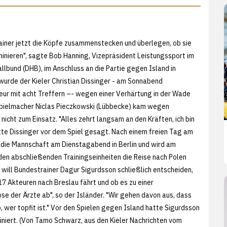
ainer jetzt die Köpfe zusammenstecken und überlegen, ob sie
nieren", sagte Bob Hanning, Vizepräsident Leistungssport im
lbund (DHB), im Anschluss an die Partie gegen Island in
urde der Kieler Christian Dissinger - am Sonnabend
ur mit acht Treffern –- wegen einer Verhärtung in der Wade
pielmacher Niclas Pieczkowski (Lübbecke) kam wegen
icht zum Einsatz. "Alles zehrt langsam an den Kräften, ich bin
atte Dissinger vor dem Spiel gesagt. Nach einem freien Tag am
h die Mannschaft am Dienstagabend in Berlin und wird am
en abschließenden Trainingseinheiten die Reise nach Polen
n will Bundestrainer Dagur Sigurdsson schließlich entscheiden,
17 Akteuren nach Breslau fährt und ob es zu einer
e der Ärzte ab", so der Isländer. "Wir gehen davon aus, dass
 wer topfit ist." Vor den Spielen gegen Island hatte Sigurdsson
iniert. (Von Tamo Schwarz, aus den
Kieler Nachrichten vom