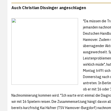
Auch Christian Dissinger angeschlagen
"Da müssen die Tr
jemanden nachnomi
Deutschen Handbal
Hannover. Zudem w
überragender Akte
ausgewechselt. S
Leistenproblemen n
wirklich müde", h
Montag trifft sic
Donnerstag nach d
antreten. In Berli
ob er mit 16 oder 
Nachnominierung kommen wird. "Ich warte erst einmal die Diagnos
wir mit 16 Spielern reisen. Die Zusammensetzung hängt davon ab,
bereits kurzfristig Kai Häfner (TSV Hannover-Burgdorf) nachnom