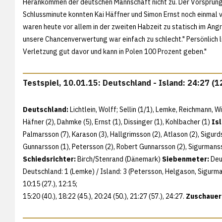
Herankommen der deutschen Mannschaft nicht zu. Der Vorsprung de
Schlussminute konnten Kai Häffner und Simon Ernst noch einmal 
waren heute vor allem in der zweiten Habzeit zu statisch im Angr
unsere Chancenverwertung war einfach zu schlecht." Persönlich lie
Verletzung gut davor und kann in Polen 100 Prozent geben."
Testspiel, 10.01.15: Deutschland - Island: 24:27 (1
Deutschland:
Lichtlein, Wolff; Sellin (1/1), Lemke, Reichmann, Wi
Häfner (2), Dahmke (5), Ernst (1), Dissinger (1), Kohlbacher (1)
Is
Palmarsson (7), Karason (3), Hallgrimsson (2), Atlason (2), Sigu
Gunnarsson (1), Petersson (2), Robert Gunnarsson (2), Sigurman
Schiedsrichter:
Birch/Stenrand (Dänemark)
Siebenmeter:
Deut
Deutschland: 1 (Lemke) / Island: 3 (Petersson, Helgason, Sigur
10:15 (27.), 12:15;
15:20 (40.), 18:22 (45.), 20:24 (50.), 21:27 (57.), 24:27.
Zuschauer