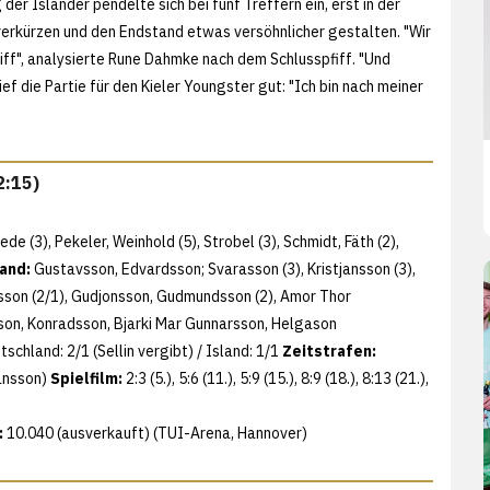
r Isländer pendelte sich bei fünf Treffern ein, erst in der
verkürzen und den Endstand etwas versöhnlicher gestalten. "Wir
iff", analysierte Rune Dahmke nach dem Schlusspfiff. "Und
f die Partie für den Kieler Youngster gut: "Ich bin nach meiner
2:15)
ede (3), Pekeler, Weinhold (5), Strobel (3), Schmidt, Fäth (2),
land:
Gustavsson, Edvardsson; Svarasson (3), Kristjansson (3),
rdsson (2/1), Gudjonsson, Gudmundsson (2), Amor Thor
sson, Konradsson, Bjarki Mar Gunnarsson, Helgason
schland: 2/1 (Sellin vergibt) / Island: 1/1
Zeitstrafen:
mansson)
Spielfilm:
2:3 (5.), 5:6 (11.), 5:9 (15.), 8:9 (18.), 8:13 (21.),
:
10.040 (ausverkauft) (TUI-Arena, Hannover)