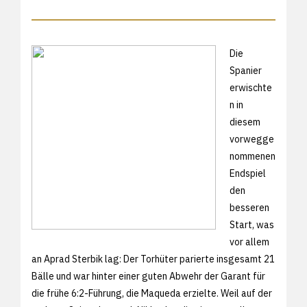
Die
Spanier
erwischte
n in
diesem
vorwegge
nommenen
Endspiel
den
besseren
Start, was
vor allem
an Aprad Sterbik lag: Der Torhüter parierte insgesamt 21
Bälle und war hinter einer guten Abwehr der Garant für
die frühe 6:2-Führung, die Maqueda erzielte. Weil auf der