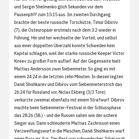
und Sergei Shelmenko glich Sekunden vor dem
Pausenpfiff zum 15:15 aus. Im zweiten Durchgang
brachte der beste russische Torschütze, Timur Dibirov
(7), die Osteuropäer erstmals nach dem 3:2 wieder in
Führung. Hin und her wechselte der Vorteil, und selbst
aus einer doppelten Überzahl konnte Schweden kein
Kapital schlagen, weil der starke russische Keeper Victor
Kireev zu großer Form auflief. Auf der Gegenseite hielt
Mattias Andersson zwei Siebenmeter. So ging es mit
einem 24:24 in die letzten zehn Minuten. In diesen legten
Daniil Shishkarev und Dibirov vom Siebenmeterstrich das
26:24 für Russland vor, Niclas Ekberg (3/3 Tore)
verkürzte zweimal ebenfalls mit einem Strafwurf. Dibirov
machte beim Siebenmeter-Festival in der Schlussphase
das 28:26 (58.) - und die Russen sahen wie der sichere
Sieger aus. Dann schleuderte Mattias Zachrisson einen
Verzweiflungswurf in die Maschen, Daniil Shishkarev warf
einen Pass ins Aus. Der Rest war schwedischer Jubel nach