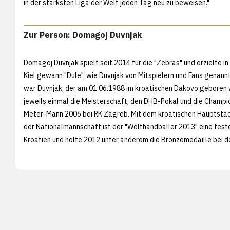
in der stärksten Liga der Welt jeden Tag neu zu beweisen."
Zur Person: Domagoj Duvnjak
Domagoj Duvnjak spielt seit 2014 für die "Zebras" und erzielte 
Kiel gewann "Dule", wie Duvnjak von Mitspielern und Fans genann
war Duvnjak, der am 01.06.1988 im kroatischen Dakovo geboren 
jeweils einmal die Meisterschaft, den DHB-Pokal und die Champio
Meter-Mann 2006 bei RK Zagreb. Mit dem kroatischen Hauptstadt
der Nationalmannschaft ist der "Welthandballer 2013" eine feste
Kroatien und holte 2012 unter anderem die Bronzemedaille bei d