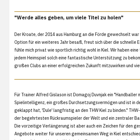
"Werde alles geben, um viele Titel zu holen"
Der Kroate, der 2014 aus Hamburg an die Förde gewechselt war u
Option für ein weiteres Jahr besaß, freut sich über die schnelle
fühle mich privat wie sportlich richtig wohl in Kiel. Wir haben ei
jedem Heimspiel solch eine fantastische Unterstützung zu bekomme
großen Clubs an einer erfolgreichen Zukunft mitzuwirken und viel
Für Trainer Alfred Gislason ist Domagoj Duvnjak ein "Handballer 
Spielintelligenz, ein großes Durchsetzungsvermögen und ist in d
geklappt hat, 'Dule' langfristig an den THW Kiel zu binden." THW-
der begehrtesten Rückraumspieler der Welt und ein zentraler Ba
Die vorzeitige Verlängerung ist aber auch ein Zeichen für den ge
Angebote weiter für unseren gemeinsamen Weg in Kiel entschiede