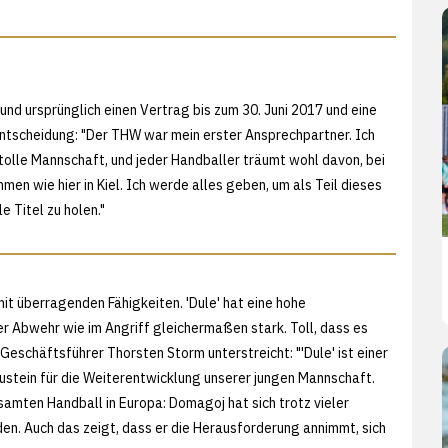
nd ursprünglich einen Vertrag bis zum 30. Juni 2017 und eine
 Entscheidung: "Der THW war mein erster Ansprechpartner. Ich
ne tolle Mannschaft, und jeder Handballer träumt wohl davon, bei
n wie hier in Kiel. Ich werde alles geben, um als Teil dieses
e Titel zu holen."
mit überragenden Fähigkeiten. 'Dule' hat eine hohe
er Abwehr wie im Angriff gleichermaßen stark. Toll, dass es
Geschäftsführer Thorsten Storm unterstreicht: "'Dule' ist einer
ustein für die Weiterentwicklung unserer jungen Mannschaft.
samten Handball in Europa: Domagoj hat sich trotz vieler
n. Auch das zeigt, dass er die Herausforderung annimmt, sich