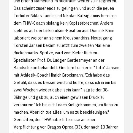
und Erlend Mamelund im Rückraum weiter zu integrieren.
Das scheint zusehends zu gelingen, und auch die neuen
Torhüter Niklas Landin und Nikolas Katsigiannis bereiten
dem THW-Coach bislang kein Kopfzerbrechen. Anders
sieht es auf der Linksaußen-Position aus. Dominik Klein
laboriert weiter an seinem Kreuzbandriss, Neuzugang
Torsten Jansen bekam zuletzt zum zweiten Mal eine
Rückenmarks-Spritze, wird vom Kieler Rücken-
Spezialisten Prof. Dr. Ludger Gerdesmeyer an der
Bandscheibe behandelt. Gestern trainierte "Toto" Jansen
mit Athletik-Coach Hinrich Brockmann. "Ich habe das
Gefühl, dass es besser wird und hoffe, dass ich in ein bis
zwei Wochen wieder dabei sein kann", sagte der 38-
Jährige und gab zu, auch einen gewissen Druck zu
verspüren: "Ich bin nicht nach Kiel gekommen, um Reha zu
machen. Aber ich tue alles, um es zu beschleunigen."
Gerüchten, der THW habe Interesse an einer
Verpflichtung von Dragos Oprea (33), der nach 13 Jahren