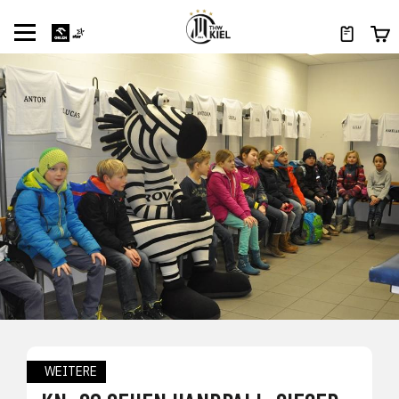
WEITERE