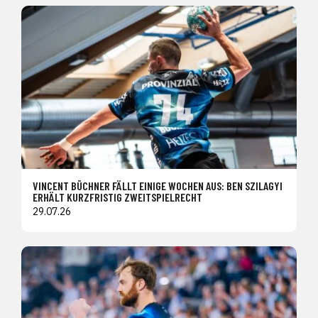
VINCENT BÜCHNER FÄLLT EINIGE WOCHEN AUS: BEN SZILAGYI
ERHÄLT KURZFRISTIG ZWEITSPIELRECHT
29.07.26