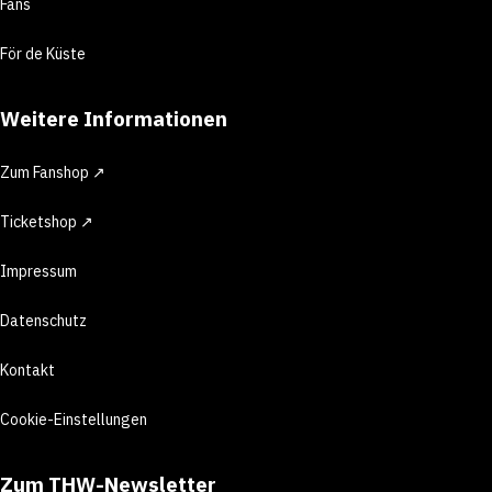
Fans
För de Küste
Weitere Informationen
Zum Fanshop ↗
Ticketshop ↗
Impressum
Datenschutz
Kontakt
Cookie-Einstellungen
Zum THW-Newsletter