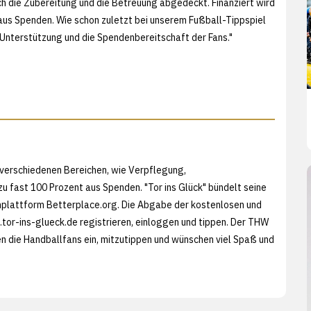
h die Zubereitung und die Betreuung abgedeckt. Finanziert wird
us Spenden. Wie schon zuletzt bei unserem Fußball-Tippspiel
e Unterstützung und die Spendenbereitschaft der Fans."
n verschiedenen Bereichen, wie Verpflegung,
zu fast 100 Prozent aus Spenden. "Tor ins Glück" bündelt seine
nplattform
Betterplace.org. Die Abgabe der kostenlosen und
or-ins-glueck.de registrieren, einloggen und tippen. Der THW
en die Handballfans ein, mitzutippen und wünschen viel Spaß und