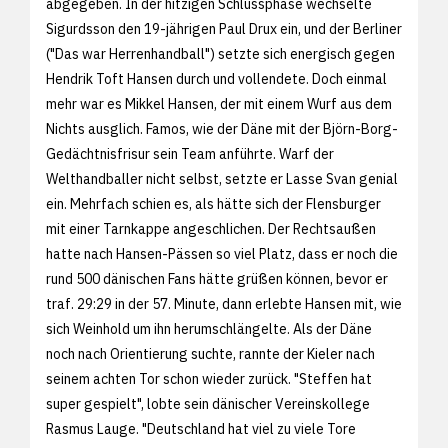
abgegeben. In der hitzigen Schlussphase wechselte
Sigurdsson den 19-jährigen Paul Drux ein, und der Berliner
("Das war Herrenhandball") setzte sich energisch gegen
Hendrik Toft Hansen durch und vollendete. Doch einmal
mehr war es Mikkel Hansen, der mit einem Wurf aus dem
Nichts ausglich. Famos, wie der Däne mit der Björn-Borg-
Gedächtnisfrisur sein Team anführte. Warf der
Welthandballer nicht selbst, setzte er Lasse Svan genial
ein. Mehrfach schien es, als hätte sich der Flensburger
mit einer Tarnkappe angeschlichen. Der Rechtsaußen
hatte nach Hansen-Pässen so viel Platz, dass er noch die
rund 500 dänischen Fans hätte grüßen können, bevor er
traf. 29:29 in der 57. Minute, dann erlebte Hansen mit, wie
sich Weinhold um ihn herumschlängelte. Als der Däne
noch nach Orientierung suchte, rannte der Kieler nach
seinem achten Tor schon wieder zurück. "Steffen hat
super gespielt", lobte sein dänischer Vereinskollege
Rasmus Lauge. "Deutschland hat viel zu viele Tore