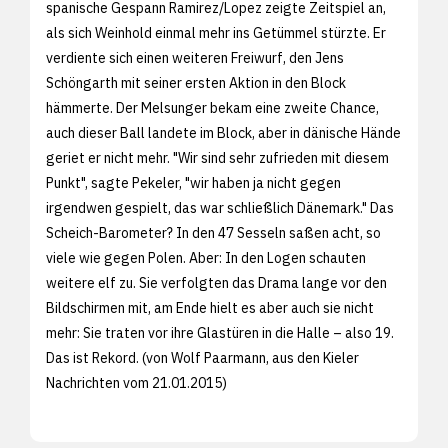
spanische Gespann Ramirez/Lopez zeigte Zeitspiel an,
als sich Weinhold einmal mehr ins Getümmel stürzte. Er
verdiente sich einen weiteren Freiwurf, den Jens
Schöngarth mit seiner ersten Aktion in den Block
hämmerte. Der Melsunger bekam eine zweite Chance,
auch dieser Ball landete im Block, aber in dänische Hände
geriet er nicht mehr. "Wir sind sehr zufrieden mit diesem
Punkt", sagte Pekeler, "wir haben ja nicht gegen
irgendwen gespielt, das war schließlich Dänemark." Das
Scheich-Barometer? In den 47 Sesseln saßen acht, so
viele wie gegen Polen. Aber: In den Logen schauten
weitere elf zu. Sie verfolgten das Drama lange vor den
Bildschirmen mit, am Ende hielt es aber auch sie nicht
mehr: Sie traten vor ihre Glastüren in die Halle – also 19.
Das ist Rekord. (von Wolf Paarmann, aus den
Kieler
Nachrichten vom 21.01.2015)