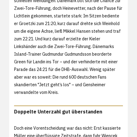
schnellen Wendungen. Dänemark bot sich die Chance zur
Zwei-Tore-Führung, doch Heinevetter, nach der Pause für
Lichtlein gekommen, startete stark: Im Sitzen bediente
er Groetzki zum 21:20, kurz darauf drehte sich Weinhold
um die eigene Achse, ließ Mikkel Hansen stehen und traf
zum 22:21. Und kurz darauf erzielte der Kieler
Linkshänder auch die Zwei-Tore-Führung. Dänemarks
Island-Trainer Gudmundur Gudmundsson beorderte
Green für Landin ins Tor – und der verhinderte mit einer
Parade das 24:21 für die DHB-Auswahl. Wenig später
aber war es soweit: Die rund 600 deutschen Fans
skandierten "Jetzt geht’s los" – und Gensheimer
verwandelte vom Kreis.
Doppelte Unterzahl gut überstanden
Doch eine Vorentscheidung war das nicht: Erst kassierte
Müller eine überflüssige Zeitstrafe, dann fuhr Wiencek