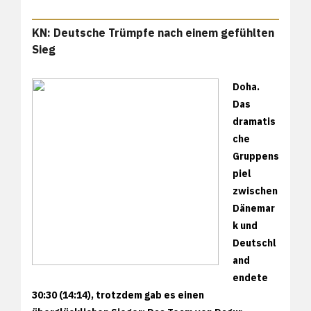
KN: Deutsche Trümpfe nach einem gefühlten
Sieg
Doha.
Das
dramatis
che
Gruppens
piel
zwischen
Dänemar
k und
Deutschl
and
endete
30:30 (14:14), trotzdem gab es einen