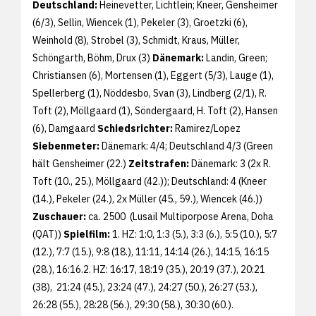
Deutschland:
Heinevetter, Lichtlein; Kneer, Gensheimer
(6/3), Sellin, Wiencek (1), Pekeler (3), Groetzki (6),
Weinhold (8), Strobel (3), Schmidt, Kraus, Müller,
Schöngarth, Böhm, Drux (3)
Dänemark:
Landin, Green;
Christiansen (6), Mortensen (1), Eggert (5/3), Lauge (1),
Spellerberg (1), Nöddesbo, Svan (3), Lindberg (2/1), R.
Toft (2), Möllgaard (1), Söndergaard, H. Toft (2), Hansen
(6), Damgaard
Schiedsrichter:
Ramirez/Lopez
Siebenmeter:
Dänemark: 4/4; Deutschland 4/3 (Green
hält Gensheimer (22.)
Zeitstrafen:
Dänemark: 3 (2x R.
Toft (10., 25.), Möllgaard (42.)); Deutschland: 4 (Kneer
(14.), Pekeler (24.), 2x Müller (45., 59.), Wiencek (46.))
Zuschauer:
ca. 2500 (Lusail Multiporpose Arena, Doha
(QAT))
Spielfilm:
1. HZ: 1:0, 1:3 (5.), 3:3 (6.), 5:5 (10.), 5:7
(12.), 7:7 (15.), 9:8 (18.), 11:11, 14:14 (26.), 14:15, 16:15
(28.), 16:16.2. HZ: 16:17, 18:19 (35.), 20:19 (37.), 20:21
(38), 21:24 (45.), 23:24 (47.), 24:27 (50.), 26:27 (53.),
26:28 (55.), 28:28 (56.), 29:30 (58.), 30:30 (60.).