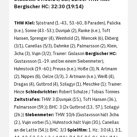
Bergischer HC: 32:30 (19:14)
THW Kiel:
Sjöstrand (1.-43., 53.-60., 8 Paraden), Palicka
(n.e.), Sonne (43.-53.); Duvnjak (2), Ranke (n.e.), Toft
Hansen, Sprenger (4), Weinhold (2), Wiencek (6), Ekberg
(3/1), Canellas (5/3), Dahmke (2), Palmarsson (2), Klein,
Jicha (3), Vujin (3/2); Trainer: Gislason
Bergischer HC:
Gustavsson (1.-19. und bei einem Siebenmeter),
Huhnstock (19.-60.); Preuss (n.e.), Hoße (3), N. Artmann
(2), Nippes (8), Oelze (3/3), J. Artmann (n.e.), Weiß (4),
Dragas (4), Gutbrod (4), Szilagyi (1), Meschke (1); Trainer:
Hinze
Schiedsrichter:
Robert Schulze / Tobias Tönnies
Zeitstrafen:
THW: 3 (Duvnjak (15.), Toft Hansen (36.),
Palmarsson (59.)); BHC: 3 (2x Gutbrod (13., 57.), Szilagyi
(26.))
Siebenmeter:
THW: 10/6 (Gustavsson hält Jicha
(2.), Vujin vorbei (5.), Huhnstock hält Vujin (30.), Canellas
an die Latte (54.)); BHC: 3/3
Spielfilm:
1. Hz.: 3:0 (4.), 3:1,