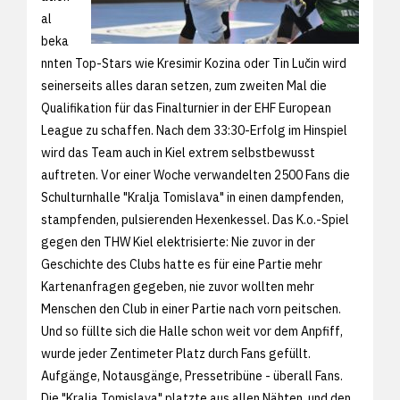
al
beka
nnten Top-Stars wie Kresimir Kozina oder Tin Lučin wird
seinerseits alles daran setzen, zum zweiten Mal die
Qualifikation für das Finalturnier in der EHF European
League zu schaffen. Nach dem 33:30-Erfolg im Hinspiel
wird das Team auch in Kiel extrem selbstbewusst
auftreten. Vor einer Woche verwandelten 2500 Fans die
Schulturnhalle "Kralja Tomislava" in einen dampfenden,
stampfenden, pulsierenden Hexenkessel. Das K.o.-Spiel
gegen den THW Kiel elektrisierte: Nie zuvor in der
Geschichte des Clubs hatte es für eine Partie mehr
Kartenanfragen gegeben, nie zuvor wollten mehr
Menschen den Club in einer Partie nach vorn peitschen.
Und so füllte sich die Halle schon weit vor dem Anpfiff,
wurde jeder Zentimeter Platz durch Fans gefüllt.
Aufgänge, Notausgänge, Pressetribüne - überall Fans.
Die "Kralja Tomislava" platzte aus allen Nähten, und den