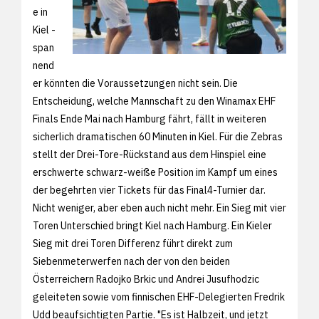
e in
Kiel -
span
nend
er könnten die Voraussetzungen nicht sein. Die
Entscheidung, welche Mannschaft zu den Winamax EHF
Finals Ende Mai nach Hamburg fährt, fällt in weiteren
sicherlich dramatischen 60 Minuten in Kiel. Für die Zebras
stellt der Drei-Tore-Rückstand aus dem Hinspiel eine
erschwerte schwarz-weiße Position im Kampf um eines
der begehrten vier Tickets für das Final4-Turnier dar.
Nicht weniger, aber eben auch nicht mehr. Ein Sieg mit vier
Toren Unterschied bringt Kiel nach Hamburg. Ein Kieler
Sieg mit drei Toren Differenz führt direkt zum
Siebenmeterwerfen nach der von den beiden
Österreichern Radojko Brkic und Andrei Jusufhodzic
geleiteten sowie vom finnischen EHF-Delegierten Fredrik
Udd beaufsichtigten Partie. "Es ist Halbzeit, und jetzt