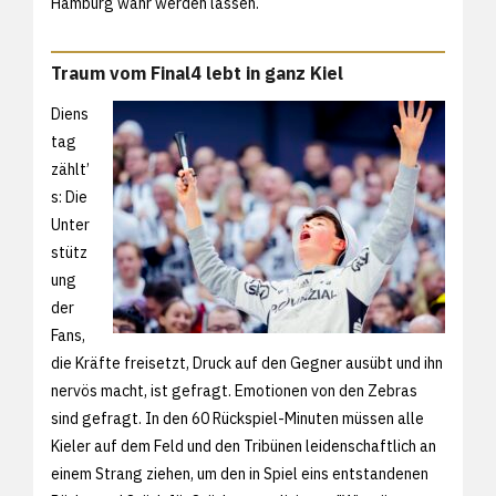
Hamburg wahr werden lassen.
Traum vom Final4 lebt in ganz Kiel
Diens
tag
zählt’
s: Die
Unter
stütz
ung
der
Fans,
die Kräfte freisetzt, Druck auf den Gegner ausübt und ihn
nervös macht, ist gefragt. Emotionen von den Zebras
sind gefragt. In den 60 Rückspiel-Minuten müssen alle
Kieler auf dem Feld und den Tribünen leidenschaftlich an
einem Strang ziehen, um den in Spiel eins entstandenen