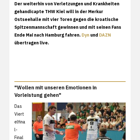
Der weiterhin von Verletzungen und Krankheiten
gehandicapte THW Kiel will in der Merkur
Ostseehalle mit vier Toren gegen die kroatische
Spitzenmannschaft gewinnen und mit seinen Fans
Ende Mai nach Hamburg fahren.
Dyn
und
DAZN
übertragen live.
"Wollen mit unseren Emotionen in
Vorleistung gehen"
Das
Viert
elfina
l-
Final