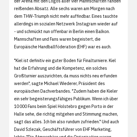
der Arena mit den Logos aller vier Mannschaften fanden
reißenden Absatz. Alle sechs waren am Morgen nach
dem THW-Triumph nicht mehr auffindbar. Eines tauchte
allerdings im sozialen Netzwerk Instagram wieder auf
- und schmückt nun offenbar in Berlin einen Balkon.
Mannschaften und Fans waren begeistert, die
Europäische Handballföderation (EHF) war es auch.
"Kiel ist definitiv ein guter Boden für Finalturniere. Kiel
hat die Erfahrung und die Kompetenz, ein solches
Großturnier auszurichten, da muss nichts neu erfunden
werden", sagte Michael Wiederer, Präsident des
europäischen Dachverbandes. "Zudem haben die Kieler
ein sehr begeisterungsfähiges Publikum. Wenn ich über
10 000 Fans beim Spiel Holstebro gegen Porto in der
Halle sehe, die richtig mitgehen und Stimmung machen,
sagt das alles. Ich bin also rundum zufrieden." Und auch
David Szlezak, Geschäftsführer von EHF Marketing,
lobte: "Die Atmosphäre und die Organisation waren