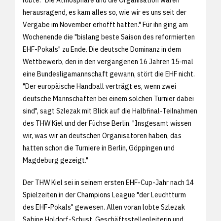
herausragend, es kam alles so, wie wir es uns seit der
Vergabe im November erhofft hatten." Für ihn ging am
Wochenende die "bislang beste Saison des reformierten
EHF-Pokals" zu Ende. Die deutsche Dominanz in dem
Wettbewerb, den in den vergangenen 16 Jahren 15-mal
eine Bundesligamannschaft gewann, stört die EHF nicht.
"Der europäische Handball verträgt es, wenn zwei
deutsche Mannschaften bei einem solchen Turnier dabei
sind", sagt Szlezak mit Blick auf die Halbfinal-Teilnahmen
des THW Kiel und der Füchse Berlin. "Insgesamt wissen
wir, was wir an deutschen Organisatoren haben, das
hatten schon die Turniere in Berlin, Göppingen und
Magdeburg gezeigt."
Der THW Kiel sei in seinem ersten EHF-Cup-Jahr nach 14
Spielzeiten in der Champions League "der Leuchtturm
des EHF-Pokals" gewesen. Allen voran lobte Szlezak
Sabine Holdorf-Schust, Geschäftsstellenleiterin und