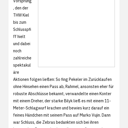
Vorsprung
, den der
THW Kiel
bis zum
Schlusspfi
ff hielt
und dabei
noch
zahlreiche
spektakul
äre
Aktionen folgen ließen: So fing Pekeler im Zurücklaufen
ohne Hinsehen einen Pass ab, Rahmel, ansonsten eher für
robuste Abschlüsse bekannt, verwandelte einen Konter
mit einem Dreher, der starke Bilyk ließ es mit einem 11-
Meter-Schlagwurf krachen und bewies kurz darauf ein
feines Händchen mit seinem Pass auf Marko Vujin. Dann
war Schluss, die Zebras bedankten sich bei ihren