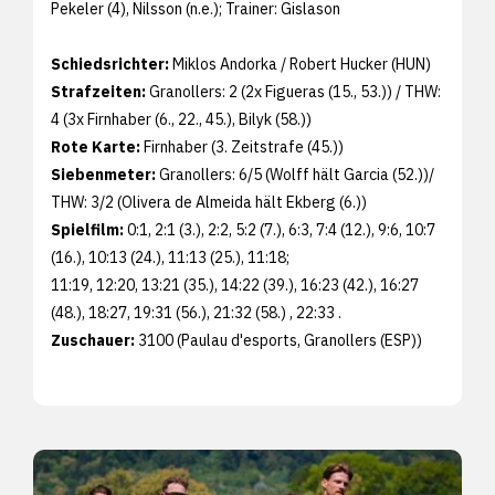
Pekeler (4), Nilsson (n.e.); Trainer: Gislason
Schiedsrichter:
Miklos Andorka / Robert Hucker (HUN)
Strafzeiten:
Granollers: 2 (2x Figueras (15., 53.)) / THW:
4 (3x Firnhaber (6., 22., 45.), Bilyk (58.))
Rote Karte:
Firnhaber (3. Zeitstrafe (45.))
Siebenmeter:
Granollers: 6/5 (Wolff hält Garcia (52.))/
THW: 3/2 (Olivera de Almeida hält Ekberg (6.))
Spielfilm:
0:1, 2:1 (3.), 2:2, 5:2 (7.), 6:3, 7:4 (12.), 9:6, 10:7
(16.), 10:13 (24.), 11:13 (25.), 11:18;
11:19, 12:20, 13:21 (35.), 14:22 (39.), 16:23 (42.), 16:27
(48.), 18:27, 19:31 (56.), 21:32 (58.) , 22:33 .
Zuschauer:
3100 (Paulau d'esports, Granollers (ESP))