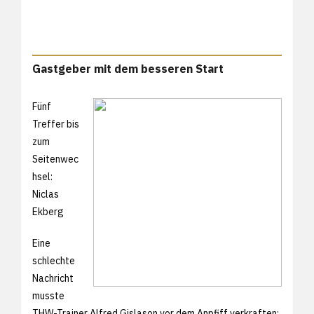
Gastgeber mit dem besseren Start
Fünf
Treffer bis
zum
Seitenwec
hsel:
Niclas
Ekberg
Eine
schlechte
Nachricht
musste
THW-Trainer Alfred Gislason vor dem Anpfiff verkraften: