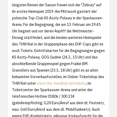
längsten Reisen der Saison freuen sich die "Zebras" auf
ihr erstes Heimspiel 2019: Am Mittwoch gastiert der
polnische Top-Club KS Azoty-Pulawy in der Sparkassen-
Arena. Für die Begegnung, die am 13. Februar um 19:45
Uhr beginnt und vor deren Anpfiff die Weltmeister-
Ehrung stattfindet, und die beiden weiteren Heimspiele
des THW Kiel in der Gruppenphase des EHF-Cups gibt es
noch Tickets. Eintrittskarten für die Begegnungen gegen
KS Azoty-Pulawy, GOG Gudme (24.2., 15 Uhr) und das
abschließende Gruppenspiel gegen Fraikin BM.
Granollers aus Spanien (23.3., 18 Uhr) gibt es an allen
bekannten Vorverkaufsstellen, im Online-Ticketshop des
THW Kiel unter
www.thw-handball.de/tickets
, im
Ticketcenter der Sparkassen-Arena und unter der
telefonischen Hotline 01806 / 300 234
(gebührenpflichtig: 0,20 Euro/Anruf aus dem dt. Festnetz,
max. 0,60 Euro/Anruf aus dem dt. Mobilfunknetz). Auch
einige EHF-Kombitickets, inklusive Vorkaufsrecht für die